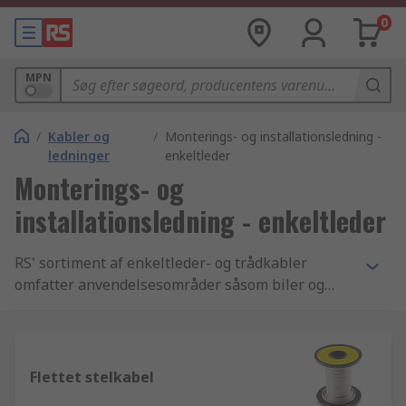
0
MPN
/
Kabler og
/
Monterings- og installationsledning -
ledninger
enkeltleder
Monterings- og
installationsledning - enkeltleder
RS' sortiment af enkeltleder- og trådkabler
omfatter anvendelsesområder såsom biler og
industrielt skifteudstyr. I dette enkeltleder- og
trådkabelsortiment kan du finde kanal- og
ledningskabler samt tri-rated kabler. Du finder
også et omfattende sortiment af ledninger,
Flettet stelkabel
herunder til biler, med termoelement, flettede, i