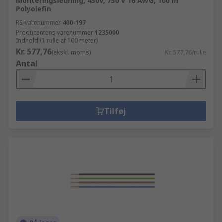
Monteringsledning, 450V, 750 V 16 AWG, 100 m
Polyolefin
RS-varenummer
400-197
Producentens varenummer
1235000
Indhold (1 rulle af 100 meter)
Kr. 577,76
(ekskl. moms)
Kr. 577,76/rulle
Antal
Tilføj