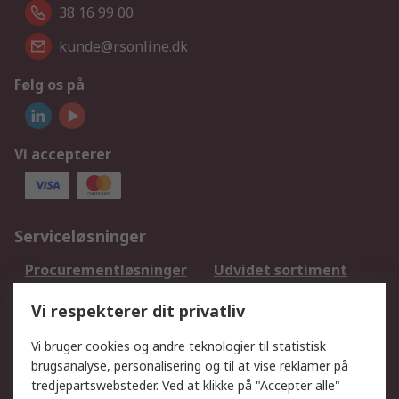
38 16 99 00
kunde@rsonline.dk
Følg os på
Vi accepterer
Serviceløsninger
Procurementløsninger
Udvidet sortiment
Kalibrering
Olietest og -analyse
Vi respekterer dit privatliv
DesignSpark
Teknisk Support
Dit lokale salgsteam
Eksportløsninger
Vi bruger cookies og andre teknologier til statistisk
brugsanalyse, personalisering og til at vise reklamer på
tredjepartswebsteder. Ved at klikke på "Accepter alle"
Support