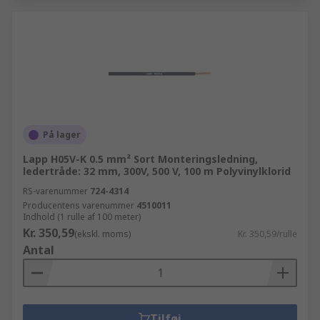
På lager
Lapp H05V-K 0.5 mm² Sort Monteringsledning,
ledertråde: 32 mm, 300V, 500 V, 100 m Polyvinylklorid
RS-varenummer
724-4314
Producentens varenummer
4510011
Indhold (1 rulle af 100 meter)
Kr. 350,59
(ekskl. moms)
Kr. 350,59/rulle
Antal
Tilføj