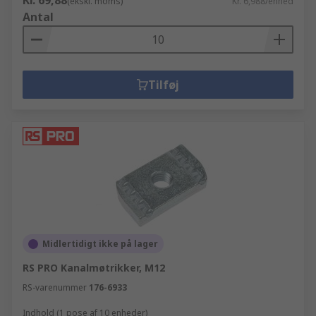
Kr. 69,88
(ekskl. moms)
Kr. 6,988/enhed
Antal
Tilføj
Midlertidigt ikke på lager
RS PRO Kanalmøtrikker, M12
RS-varenummer
176-6933
Indhold (1 pose af 10 enheder)