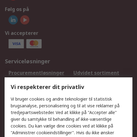
Følg os på
Vi accepterer
Serviceløsninger
Procurementløsninger
Udvidet sortiment
Kalibrering
Olietest og -analyse
Vi respekterer dit privatliv
DesignSpark
Teknisk Support
Dit lokale salgsteam
Eksportløsninger
Vi bruger cookies og andre teknologier til statistisk
brugsanalyse, personalisering og til at vise reklamer på
tredjepartswebsteder. Ved at klikke på "Accepter alle"
Support
giver du samtykke til behandling af ikke-væsentlige
Få hjælp
Returnering
cookies. Du kan vælge dine cookies ved at klikke på
"Administrer cookieindstillinger". Hvis du ikke ønsker
Levering
Spor min ordre