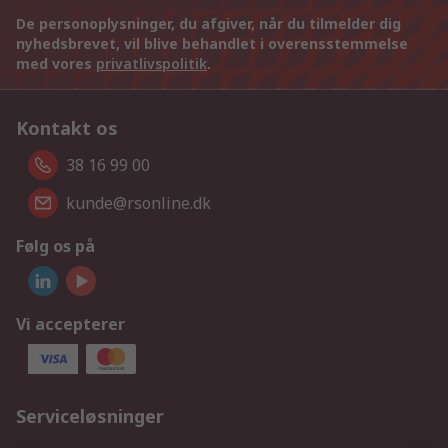
De personoplysninger, du afgiver, når du tilmelder dig
nyhedsbrevet, vil blive behandlet i overensstemmelse
med vores
privatlivspolitik
.
Kontakt os
38 16 99 00
kunde@rsonline.dk
Følg os på
Vi accepterer
Serviceløsninger