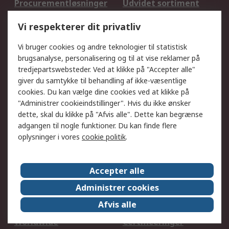
Procurementløsninger
Udvidet sortiment
Kalibrering
Olietest og -analyse
Vi respekterer dit privatliv
DesignSpark
Teknisk Support
Dit lokale salgsteam
Eksportløsninger
Vi bruger cookies og andre teknologier til statistisk
brugsanalyse, personalisering og til at vise reklamer på
tredjepartswebsteder. Ved at klikke på "Accepter alle"
Support
giver du samtykke til behandling af ikke-væsentlige
Få hjælp
Returnering
cookies. Du kan vælge dine cookies ved at klikke på
"Administrer cookieindstillinger". Hvis du ikke ønsker
Levering
Spor min ordre
dette, skal du klikke på "Afvis alle". Dette kan begrænse
Fakturakopi
Betalingsmuligheder
adgangen til nogle funktioner. Du kan finde flere
Fordele med Mit RS
Okdo
oplysninger i vores
cookie politik
.
Om RS
Accepter alle
Om RS
Salgsbetingelser
Administrer cookies
Det juridiske
Pressecenter
Afvis alle
Job hos RS
ESG
Worldwide
Certificeringer