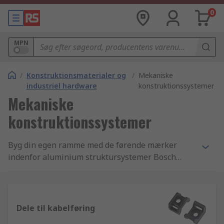
0
MPN
/
Konstruktionsmaterialer og
/
Mekaniske
industriel hardware
konstruktionssystemer
Mekaniske
konstruktionssystemer
Byg din egen ramme med de førende mærker
indenfor aluminium struktursystemer Bosch
Rexroth og FlexLink. Dine stålrørs- og aluminium
strukturprodukter omfatter rør til
konstruktionssystemer, løfteborde, rammer og
skabeloner samt fødder til printere og scannere.
Dele til kabelføring
Galvaniserede rækværk og gelændere i