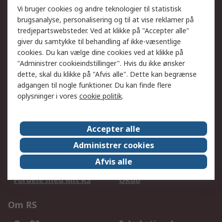
Vi bruger cookies og andre teknologier til statistisk
brugsanalyse, personalisering og til at vise reklamer på
tredjepartswebsteder. Ved at klikke på "Accepter alle"
Serviceløsninger
giver du samtykke til behandling af ikke-væsentlige
Procurementløsninger
cookies. Du kan vælge dine cookies ved at klikke på
Udvidet sortiment
"Administrer cookieindstillinger". Hvis du ikke ønsker
Kalibrering
Olietest og -analyse
dette, skal du klikke på "Afvis alle". Dette kan begrænse
DesignSpark
Teknisk Support
adgangen til nogle funktioner. Du kan finde flere
Dit lokale salgsteam
Eksportløsninger
oplysninger i vores
cookie politik
.
Support
Accepter alle
Få hjælp
Returnering
Administrer cookies
Levering
Spor min ordre
Afvis alle
Fakturakopi
Betalingsmuligheder
Fordele med Mit RS
Okdo
Om RS