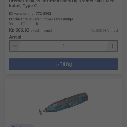
Dremel 3000-15 Rotationsværktøj Dremel 3000, Med
kabel, Type C
RS-varenummer
772-2902
Producentens varenummer
F0133000JA
Indhold (1 enhed)
Kr. 606,93
(ekskl. moms)
Kr. 606,93/enhed
Antal
Tilføj