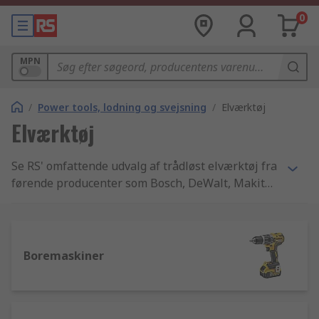
0
MPN
/
Power tools, lodning og svejsning
/
Elværktøj
Elværktøj
Se RS' omfattende udvalg af trådløst elværktøj fra
førende producenter som Bosch, DeWalt, Makita
samt vores eget RS brand af Li-Ion værktøj. Vi
lagerfører alt fra skruemaskiner, borhamre og
SDS bor til rundsave og alt derimellem med et
stort udvalg af batteriopladere, spændinger og
Boremaskiner
hastigheder. Vi kan levere alt, hvad du skal bruge
indenfor trådløst elværktøj.