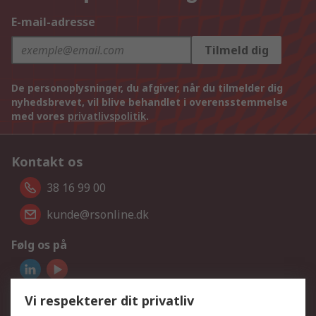
E-mail-adresse
Tilmeld dig
De personoplysninger, du afgiver, når du tilmelder dig
nyhedsbrevet, vil blive behandlet i overensstemmelse
med vores
privatlivspolitik
.
Kontakt os
38 16 99 00
kunde@rsonline.dk
Følg os på
Vi accepterer
Vi respekterer dit privatliv