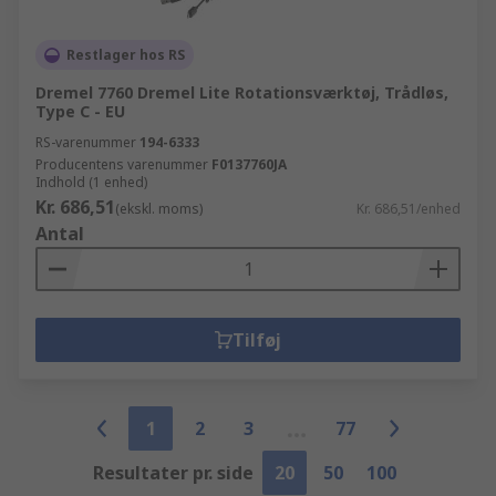
Restlager hos RS
Dremel 7760 Dremel Lite Rotationsværktøj, Trådløs,
Type C - EU
RS-varenummer
194-6333
Producentens varenummer
F0137760JA
Indhold (1 enhed)
Kr. 686,51
(ekskl. moms)
Kr. 686,51/enhed
Antal
Tilføj
1
2
3
77
Resultater pr. side
20
50
100