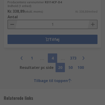
Producentens varenummer
RS114CP-D4
Indhold (1 enhed)
Kr. 338,89
(ekskl. moms)
Kr. 338,89/enhed
Antal
Tilføj
1
4
373
Resultater pr. side
20
50
100
Tilbage til toppen
Relaterede links