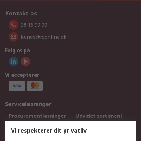
Kontakt os
38 16 99 00
kunde@rsonline.dk
Følg os på
Vi accepterer
Serviceløsninger
Procurementløsninger
Udvidet sortiment
Kalibrering
Olietest og -analyse
Vi respekterer dit privatliv
DesignSpark
Teknisk Support