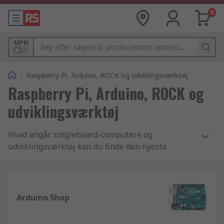
0
MPN
/
Raspberry Pi, Arduino, ROCK og udviklingsværktøj
Raspberry Pi, Arduino, ROCK og
udviklingsværktøj
Hvad angår singleboard-computere og
udviklingsværktøj kan du finde den nyeste
teknologi og de nyeste produkter fra de bedste
producenter i vores udvalg – herunder Raspberry
Pi og Arduino.
Arduino Shop
Raspberry Pi