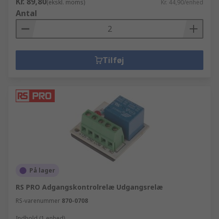
Kr. 89,80
(ekskl. moms)
Kr. 44,90/enhed
Antal
Tilføj
På lager
RS PRO Adgangskontrolrelæ Udgangsrelæ
RS-varenummer
870-0708
Indhold (1 enhed)