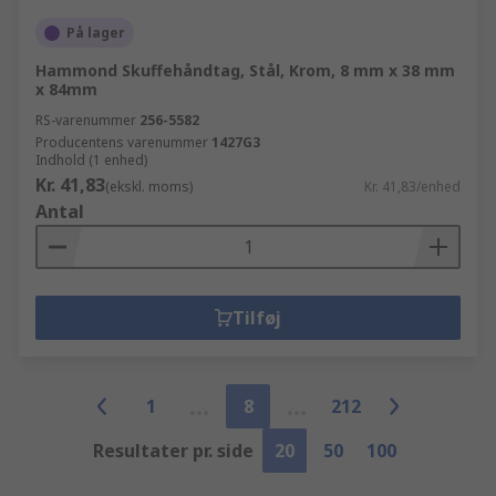
På lager
Hammond Skuffehåndtag, Stål, Krom, 8 mm x 38 mm
x 84mm
RS-varenummer
256-5582
Producentens varenummer
1427G3
Indhold (1 enhed)
Kr. 41,83
(ekskl. moms)
Kr. 41,83/enhed
Antal
Tilføj
1
8
212
Resultater pr. side
20
50
100