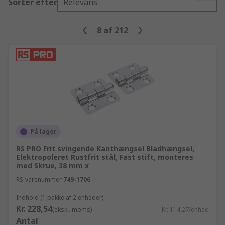
Sorter efter
Relevans
8
af
212
På lager
RS PRO Frit svingende Kanthængsel Bladhængsel,
Elektropoleret Rustfrit stål, Fast stift, monteres
med Skrue, 38 mm x
RS-varenummer
749-1706
Indhold (1 pakke af 2 enheder)
Kr. 228,54
(ekskl. moms)
Kr. 114,27/enhed
Antal