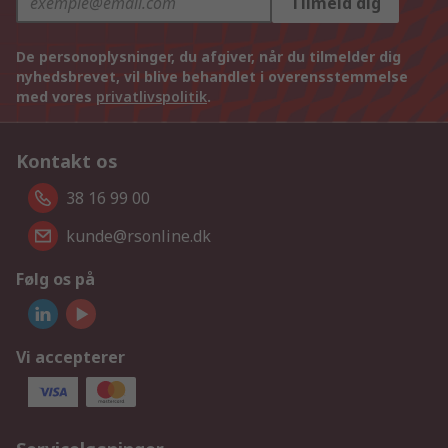
Tilmeld dig
De personoplysninger, du afgiver, når du tilmelder dig
nyhedsbrevet, vil blive behandlet i overensstemmelse
med vores
privatlivspolitik
.
Kontakt os
38 16 99 00
kunde@rsonline.dk
Følg os på
Vi accepterer