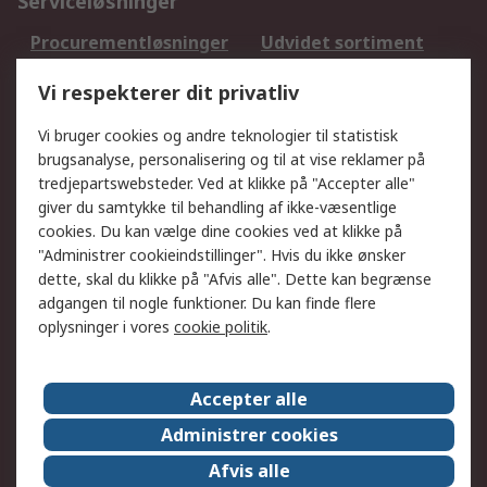
Serviceløsninger
Procurementløsninger
Udvidet sortiment
Kalibrering
Olietest og -analyse
Vi respekterer dit privatliv
DesignSpark
Teknisk Support
Dit lokale salgsteam
Eksportløsninger
Vi bruger cookies og andre teknologier til statistisk
brugsanalyse, personalisering og til at vise reklamer på
tredjepartswebsteder. Ved at klikke på "Accepter alle"
Support
giver du samtykke til behandling af ikke-væsentlige
Få hjælp
Returnering
cookies. Du kan vælge dine cookies ved at klikke på
"Administrer cookieindstillinger". Hvis du ikke ønsker
Levering
Spor min ordre
dette, skal du klikke på "Afvis alle". Dette kan begrænse
Fakturakopi
Betalingsmuligheder
adgangen til nogle funktioner. Du kan finde flere
Fordele med Mit RS
Okdo
oplysninger i vores
cookie politik
.
Om RS
Accepter alle
Om RS
Salgsbetingelser
Administrer cookies
Det juridiske
Pressecenter
Afvis alle
Job hos RS
ESG