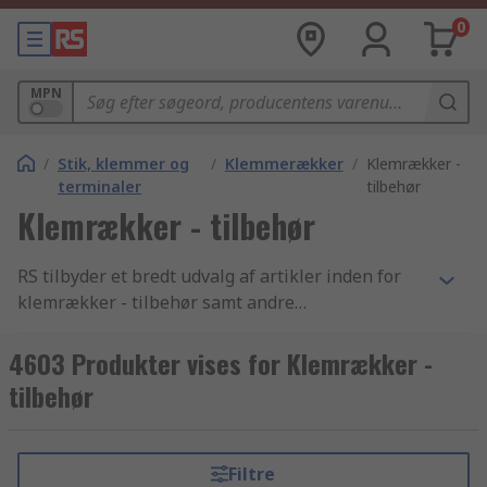
0
MPN
/
Stik, klemmer og
/
Klemmerækker
/
Klemrækker -
terminaler
tilbehør
Klemrækker - tilbehør
RS tilbyder et bredt udvalg af artikler inden for
klemrækker - tilbehør samt andre
elektronikkomponenter og tilbehør indenfor
branchen. Med vores konkurrencedygtige priser,
4603 Produkter vises for Klemrækker -
industri-godkendte produkter og det høje niveau
tilbehør
af kundeservice som vi har bygget vores
omdømme på, er det intet under at vi er
verdenskendte for at være en af de bedste, når
Filtre
det kommer til levering af produkter inden for