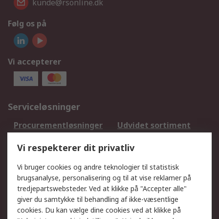
kunde@rsonline.dk
Følg os på
Vi accepterer
Serviceløsninger
Procurementløsninger
Udvidet sortiment
Kalibrering
Olietest og -analyse
Vi respekterer dit privatliv
DesignSpark
Teknisk Support
Dit lokale salgsteam
Eksportløsninger
Vi bruger cookies og andre teknologier til statistisk
brugsanalyse, personalisering og til at vise reklamer på
tredjepartswebsteder. Ved at klikke på "Accepter alle"
Support
giver du samtykke til behandling af ikke-væsentlige
Få hjælp
Returnering
cookies. Du kan vælge dine cookies ved at klikke på