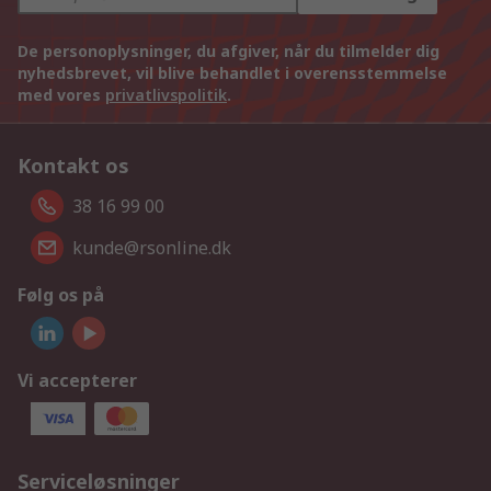
De personoplysninger, du afgiver, når du tilmelder dig
nyhedsbrevet, vil blive behandlet i overensstemmelse
med vores
privatlivspolitik
.
Kontakt os
38 16 99 00
kunde@rsonline.dk
Følg os på
Vi accepterer
Serviceløsninger