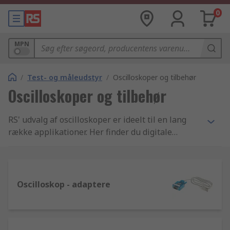
0
MPN
/
Test- og måleudstyr
/
Oscilloskoper og tilbehør
Oscilloskoper og tilbehør
RS' udvalg af oscilloskoper er ideelt til en lang
række applikationer. Her finder du digitale
oscilloskoper, spektrum-analysatorer,
signalforstærkere, strømprober og tangmetre fra
producenter som Fluke, Keysight og ISO-TECH.
Oscilloskop - adaptere