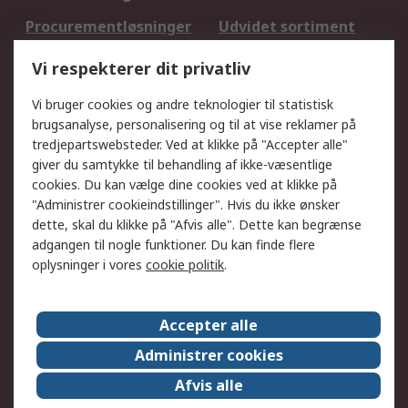
Procurementløsninger
Udvidet sortiment
Kalibrering
Olietest og -analyse
Vi respekterer dit privatliv
DesignSpark
Teknisk Support
Dit lokale salgsteam
Eksportløsninger
Vi bruger cookies og andre teknologier til statistisk
brugsanalyse, personalisering og til at vise reklamer på
tredjepartswebsteder. Ved at klikke på "Accepter alle"
Support
giver du samtykke til behandling af ikke-væsentlige
Få hjælp
Returnering
cookies. Du kan vælge dine cookies ved at klikke på
"Administrer cookieindstillinger". Hvis du ikke ønsker
Levering
Spor min ordre
dette, skal du klikke på "Afvis alle". Dette kan begrænse
Fakturakopi
Betalingsmuligheder
adgangen til nogle funktioner. Du kan finde flere
Fordele med Mit RS
Okdo
oplysninger i vores
cookie politik
.
Om RS
Accepter alle
Om RS
Salgsbetingelser
Administrer cookies
Det juridiske
Pressecenter
Afvis alle
Job hos RS
ESG