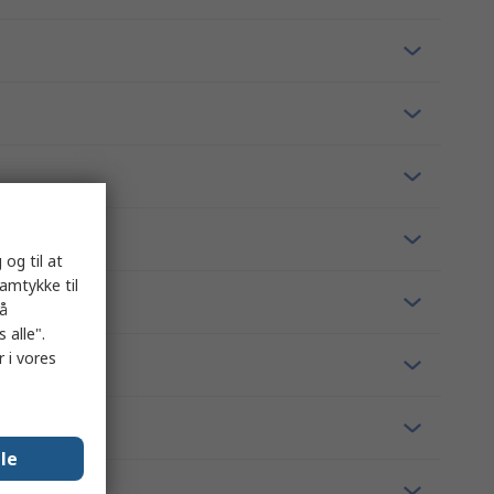
 og til at
samtykke til
på
 alle".
 i vores
lle