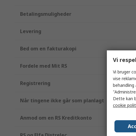
Betalingsmuligheder
Levering
Bed om en fakturakopi
Vi respe
Fordele med Mit RS
Vi bruger co
vise reklam
Registrering
behandling 
"Administrer
Dette kan b
Når tingene ikke går som planlagt
cookie polit
Anmod om en RS Kreditkonto
Acc
RS og Elfa Distrelec