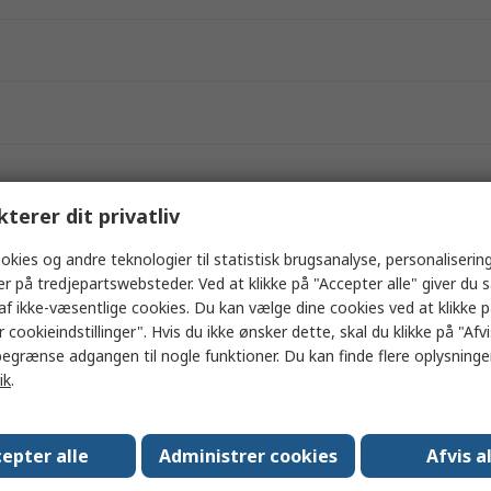
kterer dit privatliv
okies og andre teknologier til statistisk brugsanalyse, personalisering
er på tredjepartswebsteder. Ved at klikke på "Accepter alle" giver du 
af ikke-væsentlige cookies. Du kan vælge dine cookies ved at klikke 
 cookieindstillinger". Hvis du ikke ønsker dette, skal du klikke på "Afvis
egrænse adgangen til nogle funktioner. Du kan finde flere oplysninger
ik
.
epter alle
Administrer cookies
Afvis a