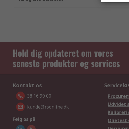
Hold dig opdateret om vores
seneste produkter og services
Kontakt os
Servicelø
38 16 99 00
Procurem
Udvidet 
kunde@rsonline.dk
Kalibreri
Følg os på
Olietest 
DesignSp