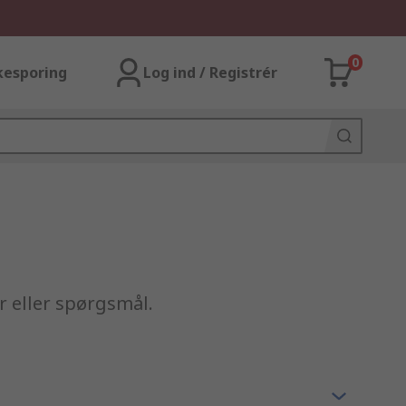
0
kesporing
Log ind / Registrér
r eller spørgsmål.