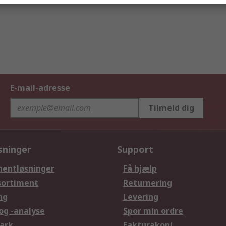
E-mail-adresse
Tilmeld dig
sninger
Support
entløsninger
Få hjælp
sortiment
Returnering
ng
Levering
og -analyse
Spor min ordre
ark
Fakturakopi