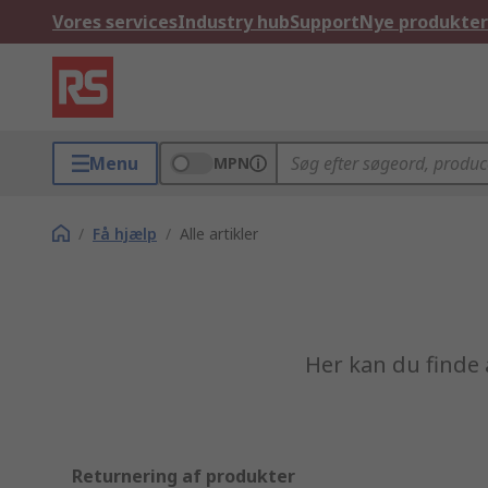
Vores services
Industry hub
Support
Nye produkter
Menu
MPN
/
Få hjælp
/
Alle artikler
Her kan du finde 
Returnering af produkter