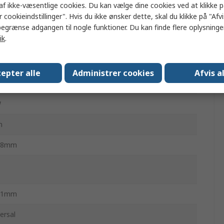
af ikke-væsentlige cookies. Du kan vælge dine cookies ved at klikke 
°C
 cookieindstillinger". Hvis du ikke ønsker dette, skal du klikke på "Afvis
egrænse adgangen til nogle funktioner. Du kan finde flere oplysninger
x 5,5 x 12 mm centerkontakt positiv
ik
.
ersalplug UX
epter alle
Administrer cookies
Afvis a
W
m
.8mm
.1mm
ersal