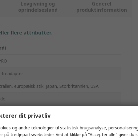
Lovgivning og
Generel
oprindelsesland
produktinformation
ler flere attributter.
rdi
PRO
g-In-adapter
ralien, europæisk stik, Japan, Storbritannien, USA
 dc
V ac, 110 V ac, 115 V ac, 120 V ac, 127 V ac, 220 V ac, 230
kterer dit privatliv
, 240V ac
okies og andre teknologier til statistisk brugsanalyse, personalisering
0mA
er på tredjepartswebsteder. Ved at klikke på "Accepter alle" giver du 