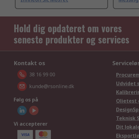
Hold dig opdateret om vores
seneste produkter og services
Kontakt os
Servicelø
38 16 99 00
Procurem
Udvidet 
kunde@rsonline.dk
Kalibreri
Følg os på
Olietest 
DesignSp
Teknisk 
Vi accepterer
Dit loka
Eksportl