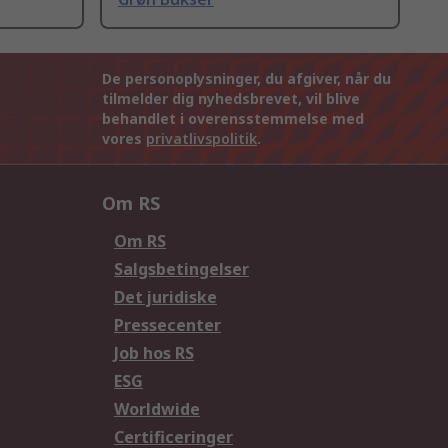
De personoplysninger, du afgiver, når du
tilmelder dig nyhedsbrevet, vil blive
behandlet i overensstemmelse med
vores
privatlivspolitik
.
Om RS
Om RS
Salgsbetingelser
Det juridiske
Pressecenter
Job hos RS
ESG
Worldwide
Certificeringer