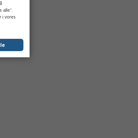
på
 alle".
 i vores
lle