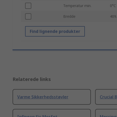
Temperatur min.
0°C
Bredde
409
Find lignende produkter
Relaterede links
Varme Sikkerhedsstøvler
Crucial 
Infineon Sic Mosfet
Messing