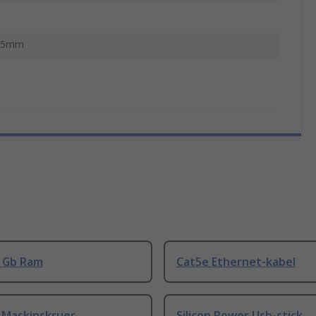
.5mm
8 Gb Ram
Cat5e Ethernet-kabel
 Maskinskruer
Silicon Power Usb-stick