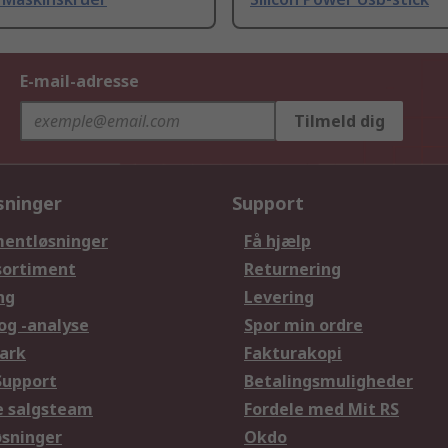
E-mail-adresse
Tilmeld dig
sninger
Support
entløsninger
Få hjælp
sortiment
Returnering
ng
Levering
og -analyse
Spor min ordre
ark
Fakturakopi
Support
Betalingsmuligheder
le salgsteam
Fordele med Mit RS
øsninger
Okdo