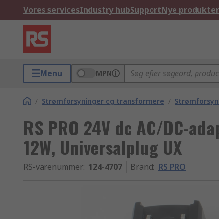
Vores services
Industry hub
Support
Nye produkter
Menu
MPN
/
Strømforsyninger og transformere
/
Strømforsyn
RS PRO 24V dc AC/DC-adapt
12W, Universalplug UX
RS-varenummer
:
124-4707
Brand
:
RS PRO