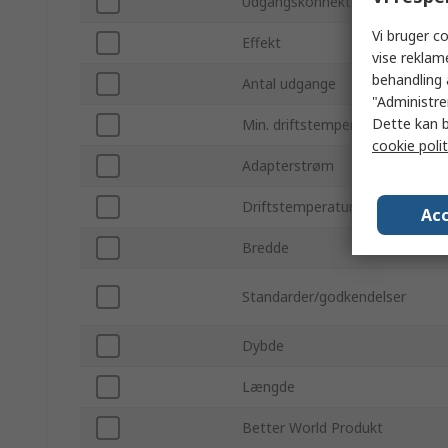
Udgangskonnektortype
Vi bruger co
Effekt
vise reklam
behandling 
Antal udgange
"Administrer
Dette kan b
Min. driftstemperatur
cookie polit
Adapterstrøm
Driftstemperatur maks.
Acc
Bredde
Standarder/godkendelser
Dybde
Længde
Better World Produkt