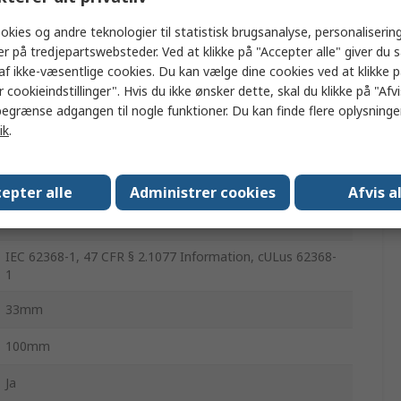
2.1 x 5.5 x 10 mm
okies og andre teknologier til statistisk brugsanalyse, personalisering
25W
er på tredjepartswebsteder. Ved at klikke på "Accepter alle" giver du 
af ikke-væsentlige cookies. Du kan vælge dine cookies ved at klikke 
5
 cookieindstillinger". Hvis du ikke ønsker dette, skal du klikke på "Afvis
egrænse adgangen til nogle funktioner. Du kan finde flere oplysninger
0°C
ik
.
5A
400°C
epter alle
Administrer cookies
Afvis a
50mm
IEC 62368-1, 47 CFR § 2.1077 Information, cULus 62368-
1
33mm
100mm
Ja