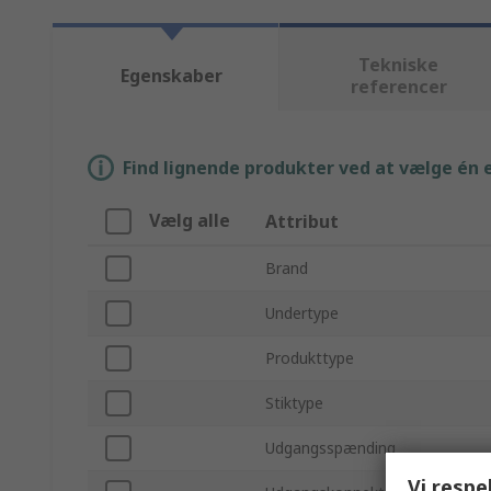
Tekniske
Egenskaber
referencer
Find lignende produkter ved at vælge én el
Vælg alle
Attribut
Brand
Undertype
Produkttype
Stiktype
Udgangsspænding
Vi respe