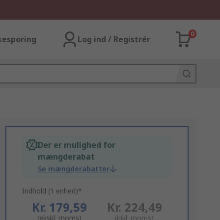
0
kesporing
Log ind / Registrér
Der er mulighed for
mængderabat
Se mængderabatter
Indhold (1 enhed)*
Kr. 179,59
Kr. 224,49
(ekskl. moms)
(inkl. moms)