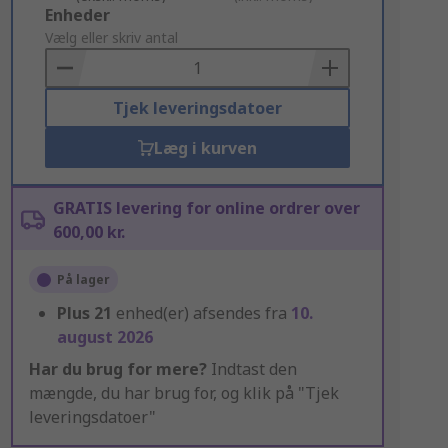
Add
Enheder
to
Vælg eller skriv antal
Basket
Tjek leveringsdatoer
Læg i kurven
GRATIS levering for online ordrer over
600,00 kr.
På lager
Plus
21
enhed(er) afsendes fra
10.
august 2026
Har du brug for mere?
Indtast den
mængde, du har brug for, og klik på "Tjek
leveringsdatoer"