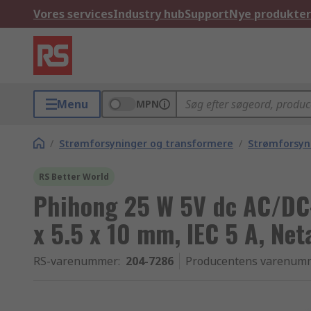
Vores services
Industry hub
Support
Nye produkter
Menu
MPN
/
Strømforsyninger og transformere
/
Strømforsyn
RS Better World
Phihong 25 W 5V dc AC/DC-
x 5.5 x 10 mm, IEC 5 A, Ne
RS-varenummer
:
204-7286
Producentens varenum