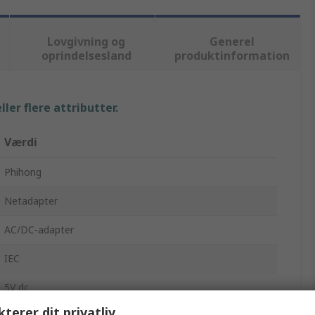
Lovgivning og
Generel
oprindelsesland
produktinformation
ler flere attributter.
Værdi
Phihong
Netadapter
AC/DC-adapter
IEC
5V dc
kterer dit privatliv