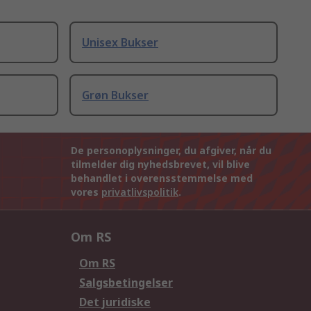
Unisex Bukser
Grøn Bukser
De personoplysninger, du afgiver, når du
tilmelder dig nyhedsbrevet, vil blive
behandlet i overensstemmelse med
vores
privatlivspolitik
.
Om RS
Om RS
Salgsbetingelser
Det juridiske