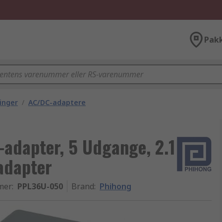
Pak
inger
/
AC/DC-adaptere
adapter, 5 Udgange, 2.1
tadapter
mer
:
PPL36U-050
Brand
:
Phihong