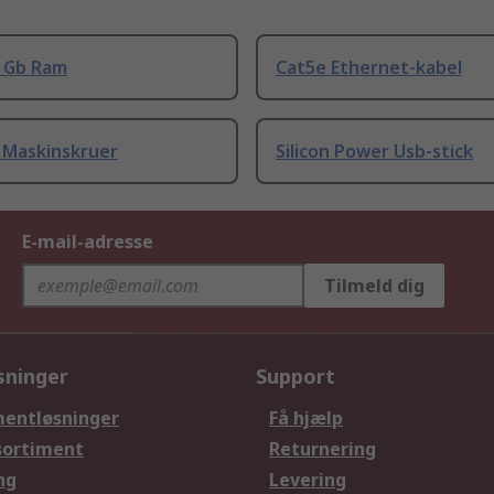
8 Gb Ram
Cat5e Ethernet-kabel
 Maskinskruer
Silicon Power Usb-stick
E-mail-adresse
Tilmeld dig
sninger
Support
entløsninger
Få hjælp
sortiment
Returnering
ng
Levering