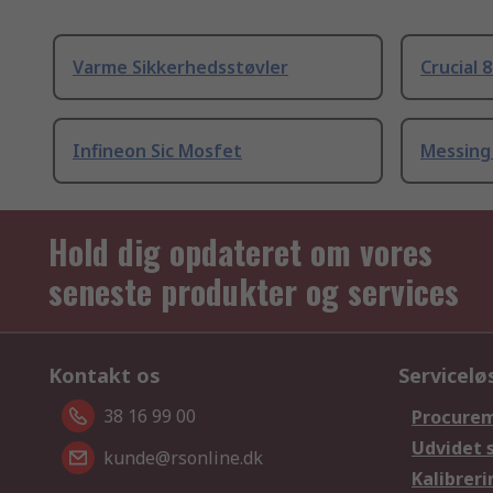
Varme Sikkerhedsstøvler
Crucial 
Infineon Sic Mosfet
Messing
Hold dig opdateret om vores
seneste produkter og services
Kontakt os
Servicelø
38 16 99 00
Procurem
Udvidet 
kunde@rsonline.dk
Kalibreri