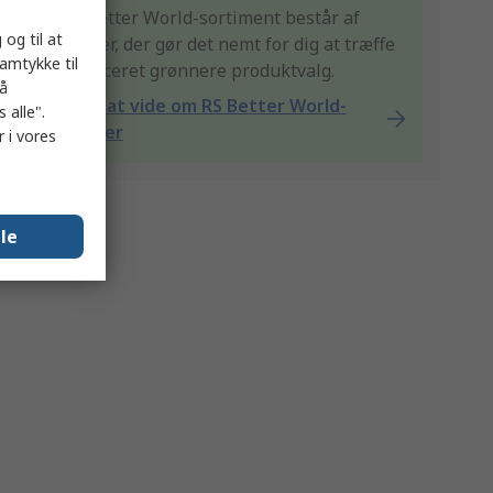
Vores Better World-sortiment består af
 og til at
produkter, der gør det nemt for dig at træffe
samtykke til
et certificeret grønnere produktvalg.
på
Få mere at vide om RS Better World-
 alle".
produkter
 i vores
lle