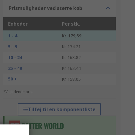
Prismuligheder ved større køb
Enheder
Per stk.
1 - 4
Kr. 179,59
5 - 9
Kr. 174,21
10 - 24
Kr. 168,82
25 - 49
Kr. 163,44
50 +
Kr. 158,05
*Vejledende pris
Tilføj til en komponentliste