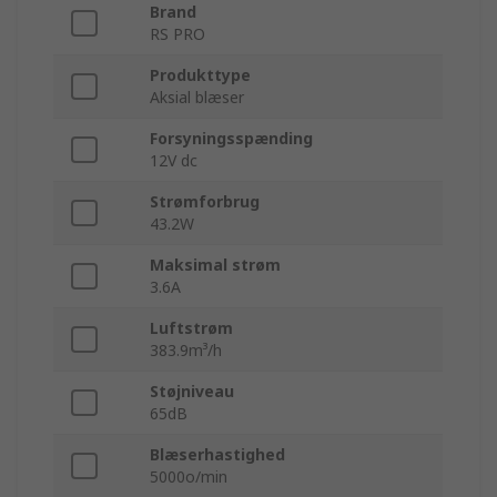
Brand
RS PRO
Produkttype
Aksial blæser
Forsyningsspænding
12V dc
Strømforbrug
43.2W
Maksimal strøm
3.6A
Luftstrøm
383.9m³/h
Støjniveau
65dB
Blæserhastighed
5000o/min