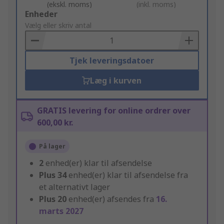
(ekskl. moms)
(inkl. moms)
Add
Enheder
to
Vælg eller skriv antal
Basket
Tjek leveringsdatoer
Læg i kurven
GRATIS levering for online ordrer over
600,00 kr.
På lager
2
enhed(er) klar til afsendelse
Plus
34
enhed(er) klar til afsendelse fra
et alternativt lager
Plus
20
enhed(er) afsendes fra
16.
marts 2027