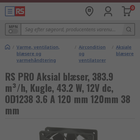
0
MPN
/
Varme, ventilation,
/
Aircondition
/
Aksiale
blæsere og
og
blæsere
varmehåndtering
ventilatorer
RS PRO Aksial blæser, 383.9
m³/h, Kugle, 43.2 W, 12V dc,
OD1238 3.6 A 120 mm 120mm 38
mm