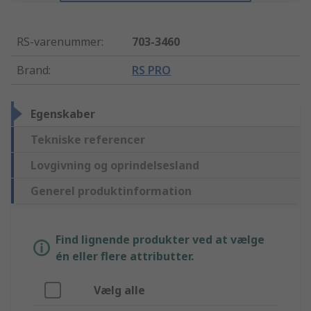
RS-varenummer
:
703-3460
Brand
:
RS PRO
Egenskaber
Tekniske referencer
Lovgivning og oprindelsesland
Generel produktinformation
Find lignende produkter ved at vælge
én eller flere attributter.
Vælg alle