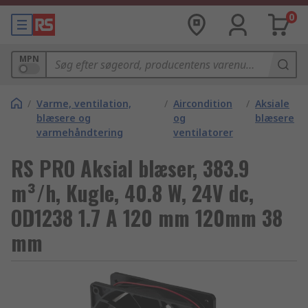
0
MPN
/
Varme, ventilation,
/
Aircondition
/
Aksiale
blæsere og
og
blæsere
varmehåndtering
ventilatorer
RS PRO Aksial blæser, 383.9
m³/h, Kugle, 40.8 W, 24V dc,
OD1238 1.7 A 120 mm 120mm 38
mm