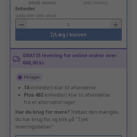
(ekskl. moms)
(inkl. moms)
Add
Enheder
to
Vælg eller skriv antal
Basket
Læg i kurven
GRATIS levering for online ordrer over
600,00 kr.
På lager
18
enhed(er) klar til afsendelse
Plus
482
enhed(er) klar til afsendelse
fra et alternativt lager
Har du brug for mere?
Indtast den mængde,
du har brug for, og klik på "Tjek
leveringsdatoer"