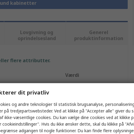
round kabinetter
Lovgivning og
Generel
oprindelsesland
produktinformation
ler flere attributter.
Værdi
RS PRO
kterer dit privatliv
Kapsling
okies og andre teknologier til statistisk brugsanalyse, personalisering
er på tredjepartswebsteder. Ved at klikke på "Accepter alle" giver du 
ABS
af ikke-væsentlige cookies. Du kan vælge dine cookies ved at klikke 
 cookieindstillinger". Hvis du ikke ønsker dette, skal du klikke på "Afvis
75mm
egrænse adgangen til nogle funktioner. Du kan finde flere oplysninger