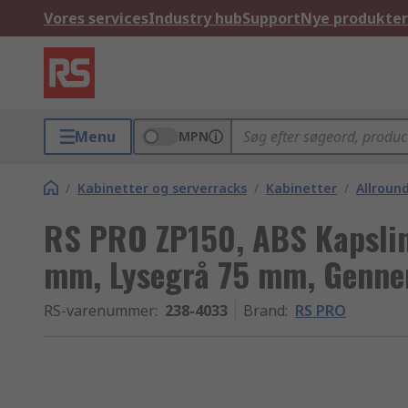
Vores services
Industry hub
Support
Nye produkter
Menu
MPN
/
Kabinetter og serverracks
/
Kabinetter
/
Allroun
RS PRO ZP150, ABS Kapslin
mm, Lysegrå 75 mm, Genne
RS-varenummer
:
238-4033
Brand
:
RS PRO