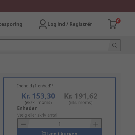
0
kesporing
Log ind / Registrér
Indhold (1 enhed)*
Kr. 153,30
Kr. 191,62
(ekskl. moms)
(inkl. moms)
Add
Enheder
to
Vælg eller skriv antal
Basket
Læg i kurven