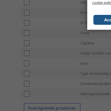
Udvendig bredde
cookie polit
Bredde indvendig
Acc
IP-klassificering
Farve
Lågfarve
Farligt område-cert
Serie
Type af indvendig 
Standarder/godken
Pakningsmateriale
Find lignende produkter