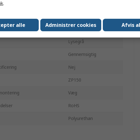
100mm
ik
.
150mm
epter alle
Administrer cookies
Afvis a
IP67
Lysegrå
Gennemsigtig
ificering
Nej
ZP150
montering
Væg
delser
RoHS
Polyurethan