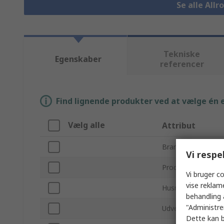
Se alle All
Tekniske
Egenskaber
referencer
Find lignende produkter ved at vælge én el
Vælg alle
Attribut
Brand
Vi respe
Produkttype
Vi bruger co
vise reklam
Husmateriale
behandling 
"Administrer
Udvendig højde
Dette kan b