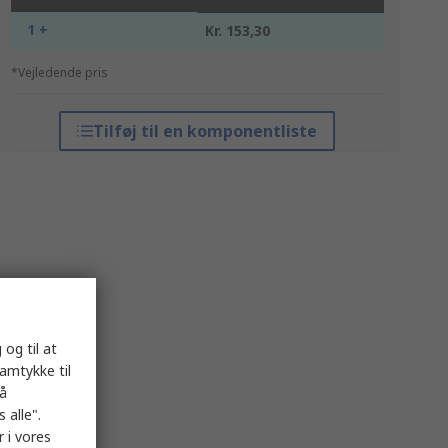
1 +
Kr. 153,30
*Vejledende pris
Tilføj til en komponentliste
 og til at
samtykke til
på
 alle".
 i vores