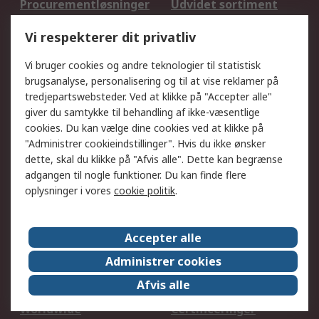
Procurementløsninger
Udvidet sortiment
Kalibrering
Olietest og -analyse
Vi respekterer dit privatliv
DesignSpark
Teknisk Support
Dit lokale salgsteam
Eksportløsninger
Vi bruger cookies og andre teknologier til statistisk
brugsanalyse, personalisering og til at vise reklamer på
tredjepartswebsteder. Ved at klikke på "Accepter alle"
Support
giver du samtykke til behandling af ikke-væsentlige
Få hjælp
Returnering
cookies. Du kan vælge dine cookies ved at klikke på
"Administrer cookieindstillinger". Hvis du ikke ønsker
Levering
Spor min ordre
dette, skal du klikke på "Afvis alle". Dette kan begrænse
Fakturakopi
Betalingsmuligheder
adgangen til nogle funktioner. Du kan finde flere
Fordele med Mit RS
Okdo
oplysninger i vores
cookie politik
.
Om RS
Accepter alle
Om RS
Salgsbetingelser
Administrer cookies
Det juridiske
Pressecenter
Afvis alle
Job hos RS
ESG
Worldwide
Certificeringer