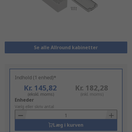
Se alle Allround kabinetter
Indhold (1 enhed)*
Kr. 145,82
Kr. 182,28
(ekskl. moms)
(inkl. moms)
Add
Enheder
to
Vælg eller skriv antal
Basket
Læg i kurven