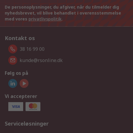
De personoplysninger, du afgiver, når du tilmelder dig
nyhedsbrevet, vil blive behandlet i overensstemmelse
med vores
privatlivspolitik
.
Kontakt os
38 16 99 00
kunde@rsonline.dk
Følg os på
Vi accepterer
Serviceløsninger