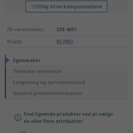
Tilføj til en komponentliste
RS-varenummer
:
238-4051
Brand
:
RS PRO
Egenskaber
Tekniske referencer
Lovgivning og oprindelsesland
Generel produktinformation
Find lignende produkter ved at vælge
én eller flere attributter.