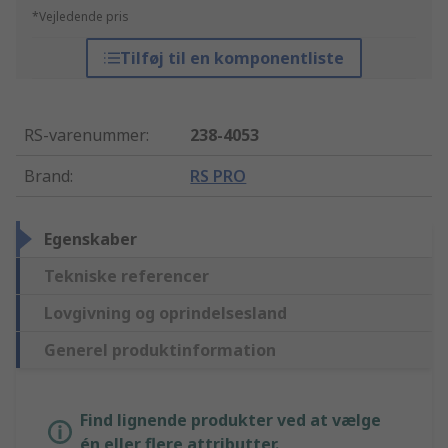
*Vejledende pris
Tilføj til en komponentliste
RS-varenummer
:
238-4053
Brand
:
RS PRO
Egenskaber
Tekniske referencer
Lovgivning og oprindelsesland
Generel produktinformation
Find lignende produkter ved at vælge
én eller flere attributter.