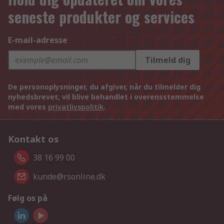
seneste produkter og services
E-mail-adresse
Tilmeld dig
De personoplysninger, du afgiver, når du tilmelder dig
nyhedsbrevet, vil blive behandlet i overensstemmelse
med vores
privatlivspolitik
.
Kontakt os
38 16 99 00
kunde@rsonline.dk
Følg os på