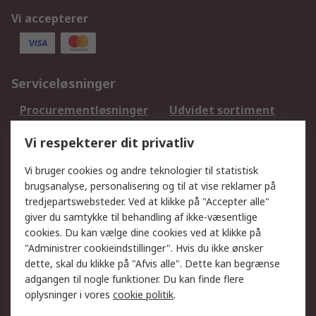
Vi accepterer
Serviceløsninger
Procurementløsninger
Udvidet sortiment
Kalibrering
Olietest og -analyse
Vi respekterer dit privatliv
DesignSpark
Teknisk Support
Dit lokale salgsteam
Eksportløsninger
Vi bruger cookies og andre teknologier til statistisk
brugsanalyse, personalisering og til at vise reklamer på
tredjepartswebsteder. Ved at klikke på "Accepter alle"
Support
giver du samtykke til behandling af ikke-væsentlige
Få hjælp
Returnering
cookies. Du kan vælge dine cookies ved at klikke på
"Administrer cookieindstillinger". Hvis du ikke ønsker
Levering
Spor min ordre
dette, skal du klikke på "Afvis alle". Dette kan begrænse
Fakturakopi
Betalingsmuligheder
adgangen til nogle funktioner. Du kan finde flere
Fordele med Mit RS
Okdo
oplysninger i vores
cookie politik
.