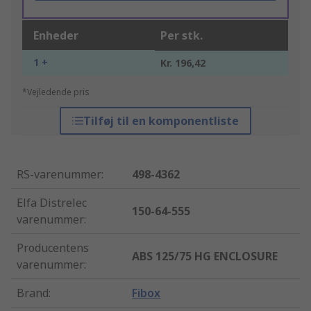
Enheder
Per stk.
1 +
Kr. 196,42
*Vejledende pris
Tilføj til en komponentliste
RS-varenummer
:
498-4362
Elfa Distrelec
150-64-555
varenummer
:
Producentens
ABS 125/75 HG ENCLOSURE
varenummer
:
Brand
:
Fibox