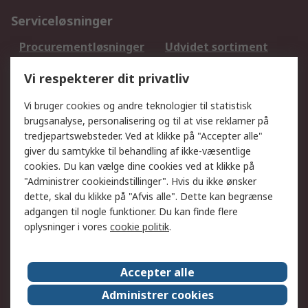
Serviceløsninger
Procurementløsninger
Udvidet sortiment
Kalibrering
Olietest og -analyse
Vi respekterer dit privatliv
DesignSpark
Teknisk Support
Dit lokale salgsteam
Eksportløsninger
Vi bruger cookies og andre teknologier til statistisk
brugsanalyse, personalisering og til at vise reklamer på
tredjepartswebsteder. Ved at klikke på "Accepter alle"
Support
giver du samtykke til behandling af ikke-væsentlige
Få hjælp
Returnering
cookies. Du kan vælge dine cookies ved at klikke på
"Administrer cookieindstillinger". Hvis du ikke ønsker
Levering
Spor min ordre
dette, skal du klikke på "Afvis alle". Dette kan begrænse
Fakturakopi
Betalingsmuligheder
adgangen til nogle funktioner. Du kan finde flere
Fordele med Mit RS
Okdo
oplysninger i vores
cookie politik
.
Om RS
Accepter alle
Om RS
Salgsbetingelser
Administrer cookies
Det juridiske
Pressecenter