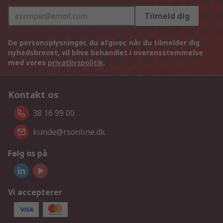
Tilmeld dig
De personoplysninger, du afgiver, når du tilmelder dig
nyhedsbrevet, vil blive behandlet i overensstemmelse
med vores
privatlivspolitik
.
Kontakt os
38 16 99 00
kunde@rsonline.dk
Følg os på
Vi accepterer