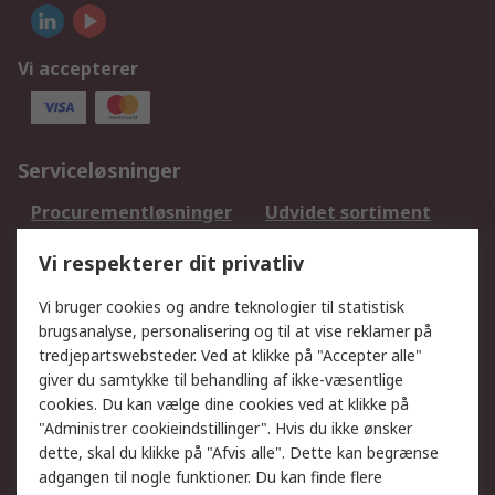
Vi accepterer
Serviceløsninger
Procurementløsninger
Udvidet sortiment
Kalibrering
Olietest og -analyse
Vi respekterer dit privatliv
DesignSpark
Teknisk Support
Dit lokale salgsteam
Eksportløsninger
Vi bruger cookies og andre teknologier til statistisk
brugsanalyse, personalisering og til at vise reklamer på
tredjepartswebsteder. Ved at klikke på "Accepter alle"
Support
giver du samtykke til behandling af ikke-væsentlige
Få hjælp
Returnering
cookies. Du kan vælge dine cookies ved at klikke på
"Administrer cookieindstillinger". Hvis du ikke ønsker
Levering
Spor min ordre
dette, skal du klikke på "Afvis alle". Dette kan begrænse
Fakturakopi
Betalingsmuligheder
adgangen til nogle funktioner. Du kan finde flere