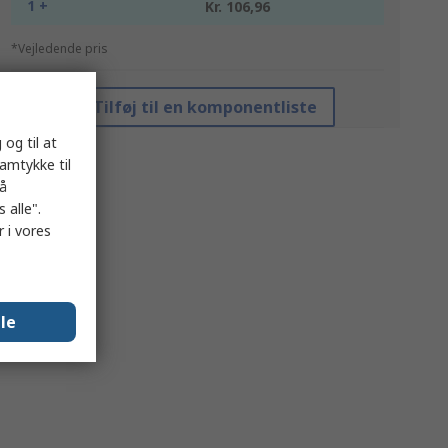
1 +
Kr. 106,96
*Vejledende pris
Tilføj til en komponentliste
 og til at
samtykke til
på
 alle".
 i vores
lle