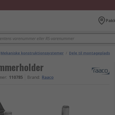
Pak
Mekaniske konstruktionssystemer
/
Dele til montageplads
ammerholder
mer
:
110785
Brand
:
Raaco