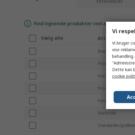
referencer
Find lignende produkter ved at vælge én el
Vi respe
Vælg alle
Attribut
Vi bruger co
vise reklam
Brand
behandling 
"Administrer
Produkttype
Dette kan b
Komponenttype
cookie polit
Produktsystem
Acc
Farve
Materiale
Standarder/godken