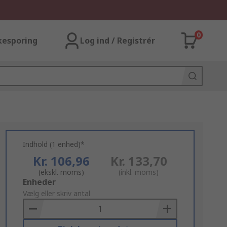
0
kesporing
Log ind / Registrér
Indhold (1 enhed)*
Kr. 106,96
Kr. 133,70
(ekskl. moms)
(inkl. moms)
Add
Enheder
to
Vælg eller skriv antal
Basket