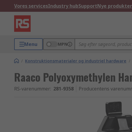
Vores services
Industry hub
Support
Nye produkter
Menu
MPN
/
Konstruktionsmaterialer og industriel hardware
/
Raaco Polyoxymethylen H
RS-varenummer
:
281-9358
Producentens varenum