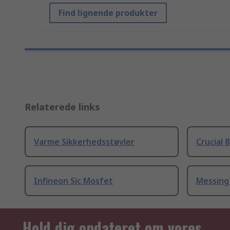
Find lignende produkter
Relaterede links
Varme Sikkerhedsstøvler
Crucial 
Infineon Sic Mosfet
Messing
Hold dig opdateret om vores