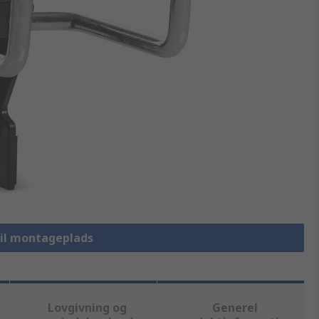
 til montageplads
Lovgivning og
Generel