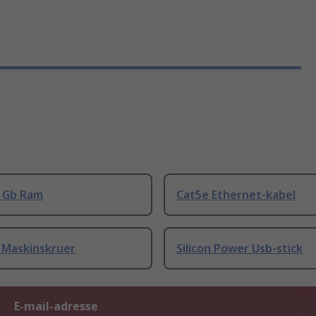
8 Gb Ram
Cat5e Ethernet-kabel
 Maskinskruer
Silicon Power Usb-stick
E-mail-adresse