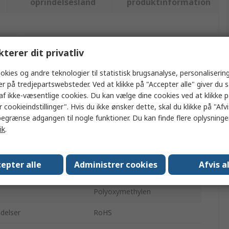
oprindelsesland
produktinformation
ler flere attributter.
kterer dit privatliv
Værdi
okies og andre teknologier til statistisk brugsanalyse, personalisering
er på tredjepartswebsteder. Ved at klikke på "Accepter alle" giver du 
Raaco
af ikke-væsentlige cookies. Du kan vælge dine cookies ved at klikke 
 cookieindstillinger". Hvis du ikke ønsker dette, skal du klikke på "Afvis
Værktøjsholder
egrænse adgangen til nogle funktioner. Du kan finde flere oplysninger
Hammerholder
ik
.
Super Clips
epter alle
Administrer cookies
Afvis a
Sort
Polyoxymethylen
delser
RoHS