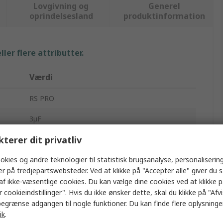
Lovgivning og
Generel
oprindelsesland
produktinformation
ler flere attributter.
Værdi
RS PRO
3μF
kterer dit privatliv
Filmkondensator
okies og andre teknologier til statistisk brugsanalyse, personalisering
Skrueterminal
er på tredjepartswebsteder. Ved at klikke på "Accepter alle" giver du 
440V ac
af ikke-væsentlige cookies. Du kan vælge dine cookies ved at klikke 
 cookieindstillinger". Hvis du ikke ønsker dette, skal du klikke på "Afvis
±10 %
egrænse adgangen til nogle funktioner. Du kan finde flere oplysninger
ik
.
MRP440