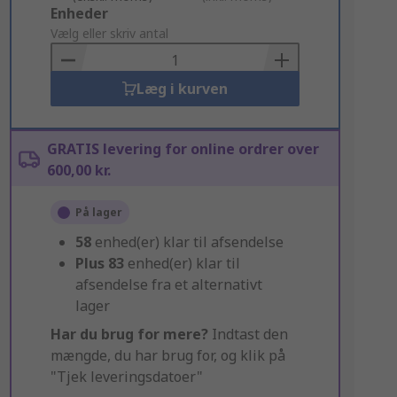
Add
Enheder
to
Vælg eller skriv antal
Basket
Læg i kurven
GRATIS levering for online ordrer over
600,00 kr.
På lager
58
enhed(er) klar til afsendelse
Plus
83
enhed(er) klar til
afsendelse fra et alternativt
lager
Har du brug for mere?
Indtast den
mængde, du har brug for, og klik på
"Tjek leveringsdatoer"