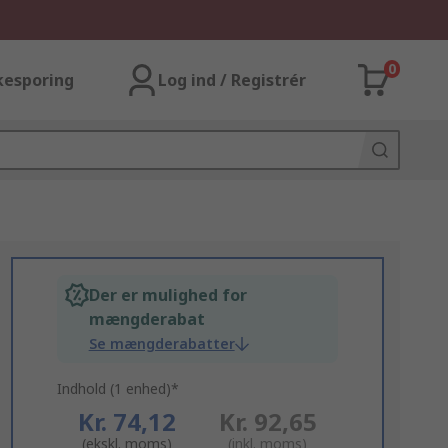
0
kesporing
Log ind / Registrér
Der er mulighed for
mængderabat
Se mængderabatter
Indhold (1 enhed)*
Kr. 74,12
Kr. 92,65
(ekskl. moms)
(inkl. moms)