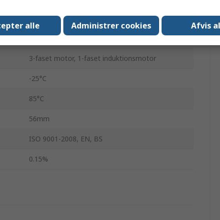
Nej
epter alle
Administrer cookies
Afvis a
Tilledning
3-faset motor, 1-faset induktionsmotor
-25°C
85°C
56mm
ISO 9001-2008, EN, BS
0.15%