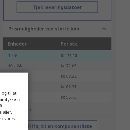
Tjek leveringsdatoer
Prismuligheder ved større køb
Enheder
Per stk.
1 - 9
Kr. 74,12
10 - 24
Kr. 71,06
25 - 49
Kr. 68,22
50 - 99
Kr. 62,31
 og til at
100 +
Kr. 55,73
samtykke til
på
*Vejledende pris
 alle".
 i vores
Tilføj til en komponentliste