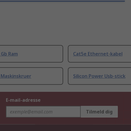
8 Gb Ram
Cat5e Ethernet-kabel
 Maskinskruer
Silicon Power Usb-stick
E-mail-adresse
Tilmeld dig