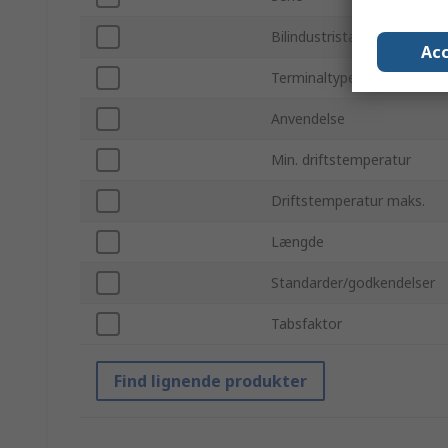
Bilindustristandarder
Acc
Terminaltype
Anvendelse
Min. driftstemperatur
Driftstemperatur maks.
Længde
Standarder/godkendelser
Tabsfaktor
Find lignende produkter