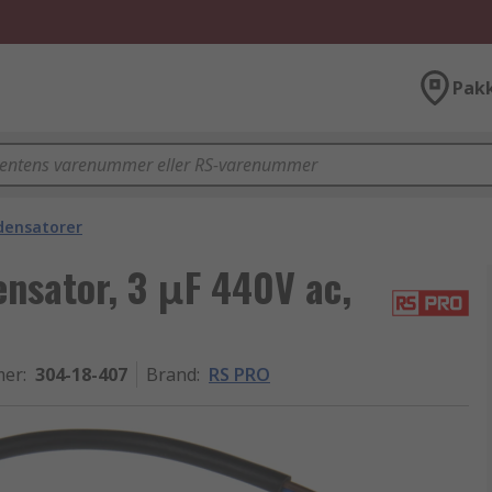
Pak
densatorer
sator, 3 μF 440V ac,
mer
:
304-18-407
Brand
:
RS PRO