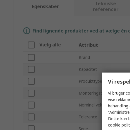
Tekniske
Egenskaber
referencer
Find lignende produkter ved at vælge én el
Vælg alle
Attribut
Brand
Kapacitet
Vi respe
Produkttype
Vi bruger co
Monteringstype
vise reklam
Nominel vekselspænding
behandling 
"Administrer
Tolerance
Dette kan b
cookie polit
Serie