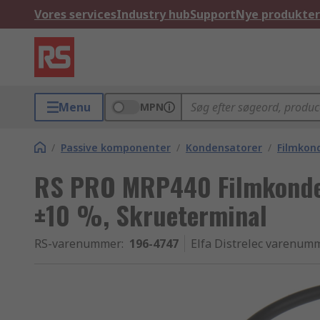
Vores services
Industry hub
Support
Nye produkter
Menu
MPN
/
Passive komponenter
/
Kondensatorer
/
Filmkon
RS PRO MRP440 Filmkonden
±10 %, Skrueterminal
RS-varenummer
:
196-4747
Elfa Distrelec varenum