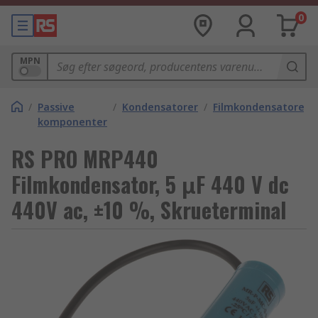
0
MPN
/
Passive
/
Kondensatorer
/
Filmkondensatorer
komponenter
RS PRO MRP440
Filmkondensator, 5 μF 440 V dc
440V ac, ±10 %, Skrueterminal