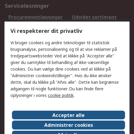
Serviceløsninger
Procurementløsninger
Udvidet sortiment
Kalibrering
Olietest og -analyse
Vi respekterer dit privatliv
DesignSpark
Teknisk Support
Dit lokale salgsteam
Eksportløsninger
Vi bruger cookies og andre teknologier til statistisk
brugsanalyse, personalisering og til at vise reklamer på
tredjepartswebsteder. Ved at klikke på "Accepter alle"
Support
giver du samtykke til behandling af ikke-væsentlige
Få hjælp
Returnering
cookies. Du kan vælge dine cookies ved at klikke på
"Administrer cookieindstillinger". Hvis du ikke ønsker
Levering
Spor min ordre
dette, skal du klikke på "Afvis alle". Dette kan begrænse
Fakturakopi
Betalingsmuligheder
adgangen til nogle funktioner. Du kan finde flere
Fordele med Mit RS
Okdo
oplysninger i vores
cookie politik
.
Om RS
Accepter alle
Om RS
Salgsbetingelser
Administrer cookies
Det juridiske
Pressecenter