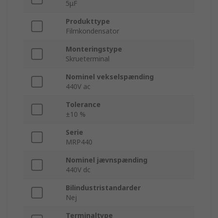
5μF
Produkttype
Filmkondensator
Monteringstype
Skrueterminal
Nominel vekselspænding
440V ac
Tolerance
±10 %
Serie
MRP440
Nominel jævnspænding
440V dc
Bilindustristandarder
Nej
Terminaltype