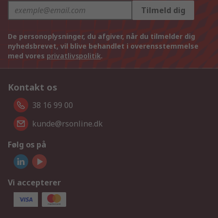
Tilmeld dig
De personoplysninger, du afgiver, når du tilmelder dig
nyhedsbrevet, vil blive behandlet i overensstemmelse
med vores
privatlivspolitik
.
Kontakt os
38 16 99 00
kunde@rsonline.dk
Følg os på
Vi accepterer