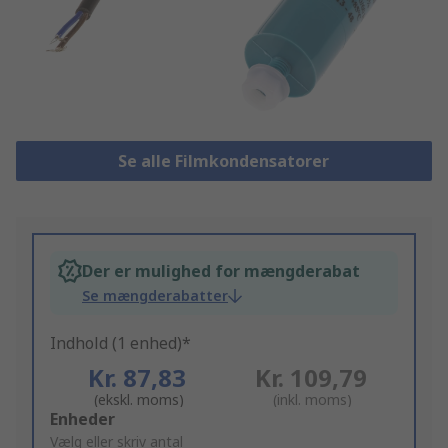
Se alle Filmkondensatorer
Der er mulighed for mængderabat
Se mængderabatter
Indhold (1 enhed)*
Kr. 87,83
Kr. 109,79
(ekskl. moms)
(inkl. moms)
Add
Enheder
to
Vælg eller skriv antal