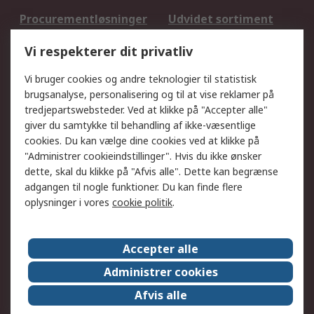
Procurementløsninger
Udvidet sortiment
Kalibrering
Olietest og -analyse
Vi respekterer dit privatliv
DesignSpark
Teknisk Support
Dit lokale salgsteam
Eksportløsninger
Vi bruger cookies og andre teknologier til statistisk
brugsanalyse, personalisering og til at vise reklamer på
tredjepartswebsteder. Ved at klikke på "Accepter alle"
Support
giver du samtykke til behandling af ikke-væsentlige
Få hjælp
Returnering
cookies. Du kan vælge dine cookies ved at klikke på
"Administrer cookieindstillinger". Hvis du ikke ønsker
Levering
Spor min ordre
dette, skal du klikke på "Afvis alle". Dette kan begrænse
Fakturakopi
Betalingsmuligheder
adgangen til nogle funktioner. Du kan finde flere
Fordele med Mit RS
Okdo
oplysninger i vores
cookie politik
.
Om RS
Accepter alle
Om RS
Salgsbetingelser
Administrer cookies
Det juridiske
Pressecenter
Afvis alle
Job hos RS
ESG