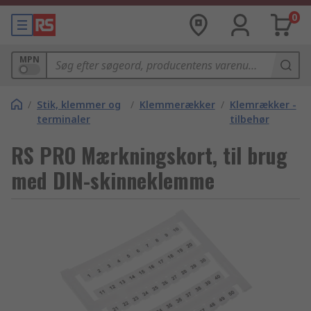
0
MPN
/
Stik, klemmer og
/
Klemmerækker
/
Klemrækker -
terminaler
tilbehør
RS PRO Mærkningskort, til brug
med DIN-skinneklemme