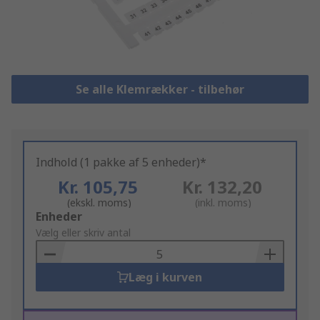
Se alle Klemrækker - tilbehør
Indhold (1 pakke af 5 enheder)*
Kr. 105,75
Kr. 132,20
(ekskl. moms)
(inkl. moms)
Add
Enheder
to
Vælg eller skriv antal
Basket
Læg i kurven