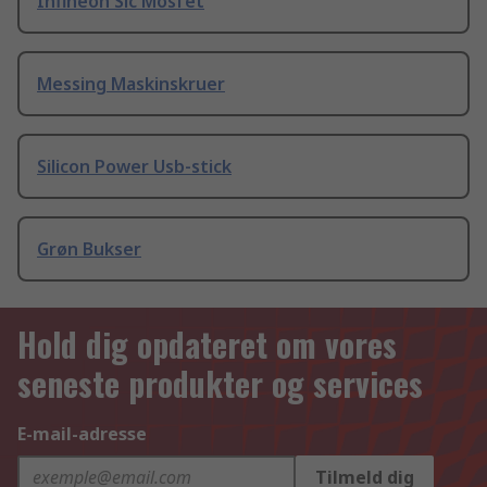
Infineon Sic Mosfet
Messing Maskinskruer
Silicon Power Usb-stick
Grøn Bukser
Hold dig opdateret om vores
seneste produkter og services
E-mail-adresse
Tilmeld dig