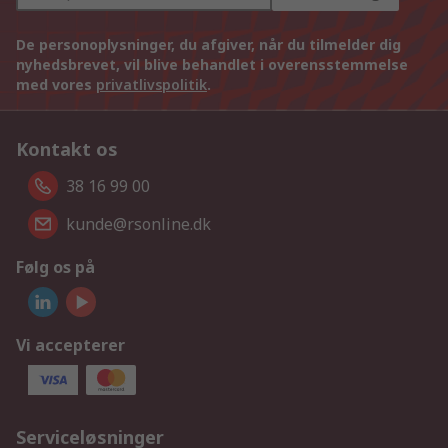
De personoplysninger, du afgiver, når du tilmelder dig
nyhedsbrevet, vil blive behandlet i overensstemmelse
med vores
privatlivspolitik
.
Kontakt os
38 16 99 00
kunde@rsonline.dk
Følg os på
Vi accepterer
Serviceløsninger