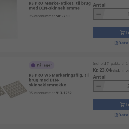
RS PRO Mærke-etiket, til brug
Antal
med DIN-skinneklemme
RS-varenummer
501-780
Ti
Data
Indhold (1 pakke af 2
På lager
Kr. 23,04
(ekskl. mo
RS PRO W6 Markeringsflig, til
Antal
brug med DIN-
skinneklemrække
RS-varenummer
913-1282
Ti
Data