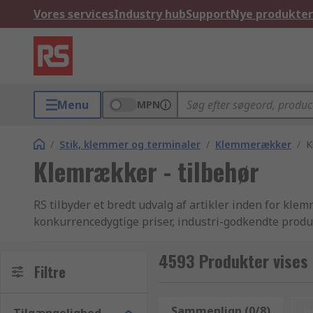
Vores services
Industry hub
Support
Nye produkter
Menu
MPN
/
Stik, klemmer og terminaler
/
Klemmerækker
/
K
Klemrækker - tilbehør
RS tilbyder et bredt udvalg af artikler inden for kl
konkurrencedygtige priser, industri-godkendte produk
verdenskendte for at være en af de bedste, når det ko
RS tilbyder desuden et endnu bredere udvalg af pro
4593 Produkter vises 
Filtre
de mange varianter af elektriske og industrielle prod
elektronikkomponenter, strømforsyning og konnekto
kan du bare browse igennem vores hjemmeside, anven
Sammenlign (0/8)
n