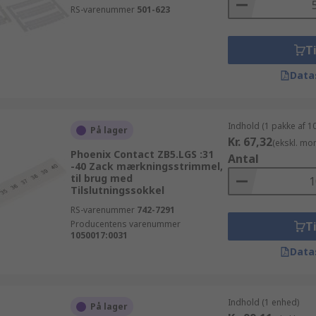
RS-varenummer
501-623
Ti
Data
Indhold (1 pakke af 1
På lager
Kr. 67,32
(ekskl. mo
Phoenix Contact ZB5.LGS :31
Antal
-40 Zack mærkningsstrimmel,
til brug med
Tilslutningssokkel
RS-varenummer
742-7291
Producentens varenummer
Ti
1050017:0031
Data
Indhold (1 enhed)
På lager