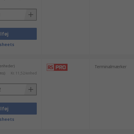
lføj
sheets
 enheder)
Terminalmærker
ms)
Kr. 11,52/enhed
lføj
sheets