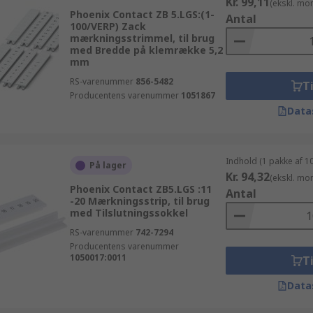
Kr. 99,11
(ekskl. mo
Phoenix Contact ZB 5.LGS:(1-
Antal
100/VERP) Zack
mærkningsstrimmel, til brug
med Bredde på klemrække 5,2
mm
RS-varenummer
856-5482
Ti
Producentens varenummer
1051867
Data
Indhold (1 pakke af 1
På lager
Kr. 94,32
(ekskl. mo
Phoenix Contact ZB5.LGS :11
Antal
-20 Mærkningsstrip, til brug
med Tilslutningssokkel
RS-varenummer
742-7294
Producentens varenummer
1050017:0011
Ti
Data