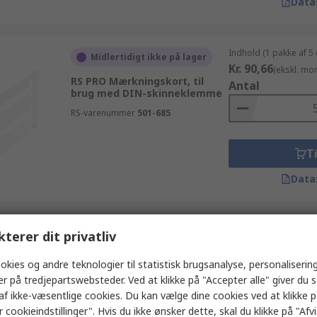
Data
Indhold (1 pakke af 5
Midlertidigt ikke på lager
Kr. 90,66
(ekskl. mo
RS PRO Mærkningskort, til
Antal
brug med DIN-skinneklemme
RS-varenummer
501-685
Ti
Data
Indhold (1 pose af 4 
kterer dit privatliv
På lager
Kr. 16,08
(ekskl. mo
RS PRO Klemrække dæksel, til
Antal
okies og andre teknologier til statistisk brugsanalyse, personalisering
brug med Tilslutningssokkel
er på tredjepartswebsteder. Ved at klikke på "Accepter alle" giver du 
RS-varenummer
464-9794
af ikke-væsentlige cookies. Du kan vælge dine cookies ved at klikke 
 cookieindstillinger". Hvis du ikke ønsker dette, skal du klikke på "Afvis