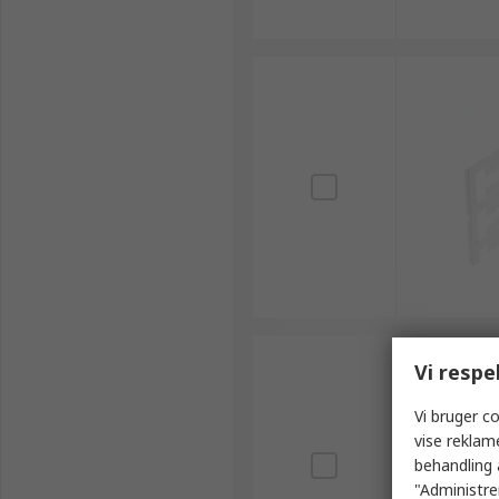
Vi respe
Vi bruger co
vise reklam
behandling 
"Administrer