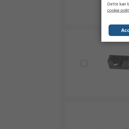
Dette kan b
cookie polit
Acc