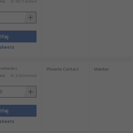
ms)
Kr. 99,11/enhed
lføj
sheets
0 enheder)
Phoenix Contact
Mærker
ms)
Kr. 9,432/enhed
lføj
sheets