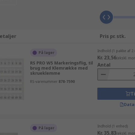
kel kan du gøre brug af vores dag-til-dag leveringsservice på 
r og rækkeklemme produkter i et større parti (bestillinger
er kan forvente teknisk support fra vore tekniske eksperter
 fra en producent som er kvalitetsbevidst. RS følger de alle
er - tilbehør produkter fra Phoenix Contact eller måske Wag
etaljer
Pris pr. stk.
r og al den support du har brug for, for at få størst mulig ga
Indhold (1 pakke af 2
På lager
Kr. 23,56
(ekskl. mo
RS PRO W5 Markeringsflig, til
Antal
brug med Klemrække med
skrueklemme
RS-varenummer
878-7590
Ti
Data
Indhold (1 enhed)
På lager
Kr. 35,83
(ekskl. mo