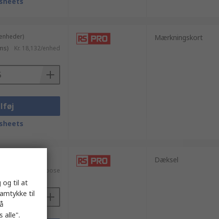
sheets
 enheder)
Mærkningskort
ms)
Kr. 18,132/enhed
lføj
sheets
enheder)
Dæksel
ms)
Kr. 16,08/pose
 og til at
samtykke til
på
 alle".