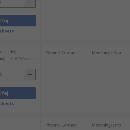
lføj
sheets
0 enheder)
Phoenix Contact
Mærkningsstrip
ms)
Kr. 6,732/enhed
lføj
sheets
Phoenix Contact
Mærkningsstrip