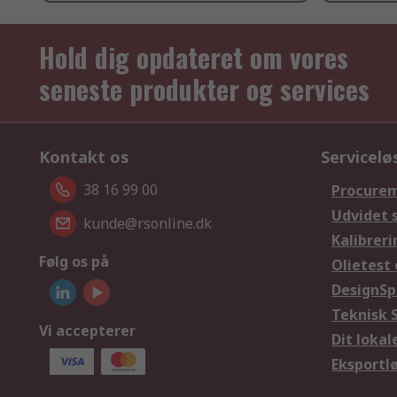
Hold dig opdateret om vores
seneste produkter og services
Kontakt os
Servicelø
38 16 99 00
Procurem
Udvidet 
kunde@rsonline.dk
Kalibreri
Følg os på
Olietest 
DesignSp
Teknisk 
Vi accepterer
Dit loka
Eksportl