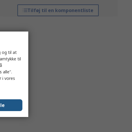
Tilføj til en komponentliste
 og til at
samtykke til
på
 alle".
 i vores
lle