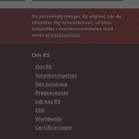
De personoplysninger, du afgiver, når du
tilmelder dig nyhedsbrevet, vil blive
behandlet i overensstemmelse med
vores
privatlivspolitik
.
Om RS
Om RS
Salgsbetingelser
Det juridiske
Pressecenter
Job hos RS
ESG
Worldwide
Certificeringer