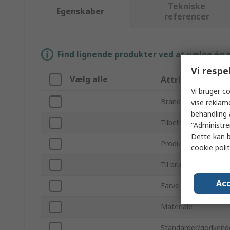
Tekniske
Egenskaber
referencer
Find lignende produkter ved at vælge én el
Vi respe
Vælg alle
Attribut
Vi bruger co
Brand
vise reklam
behandling 
Tilbehørstype
"Administrer
Dette kan b
Produkttype
cookie polit
Til brug sammen me
Acc
Farve
Materiale
Standarder/godkend