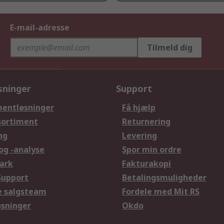
E-mail-adresse
Tilmeld dig
sninger
Support
entløsninger
Få hjælp
sortiment
Returnering
ng
Levering
og -analyse
Spor min ordre
ark
Fakturakopi
Support
Betalingsmuligheder
le salgsteam
Fordele med Mit RS
øsninger
Okdo