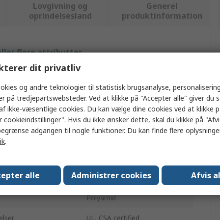
Lovgivning og
Generel
oprindelsesland
produktinformation
ler flere attributter.
kterer dit privatliv
Værdi
okies og andre teknologier til statistisk brugsanalyse, personalisering
RS PRO
er på tredjepartswebsteder. Ved at klikke på "Accepter alle" giver du 
af ikke-væsentlige cookies. Du kan vælge dine cookies ved at klikke 
Mærkningskort
 cookieindstillinger". Hvis du ikke ønsker dette, skal du klikke på "Afvis
egrænse adgangen til nogle funktioner. Du kan finde flere oplysninger
Mærkningskort
ik
.
d
DIN-skinneklemme
epter alle
Administrer cookies
Afvis a
Hvid
Polyamid
elser
UL, CSA certified