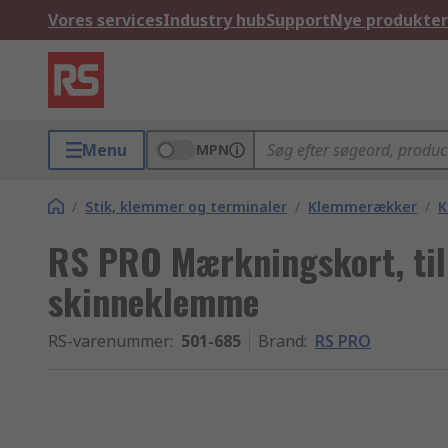
Vores services
Industry hub
Support
Nye produkter
Menu
MPN
/
Stik, klemmer og terminaler
/
Klemmerækker
/
K
RS PRO Mærkningskort, til
skinneklemme
RS-varenummer
:
501-685
Brand
:
RS PRO