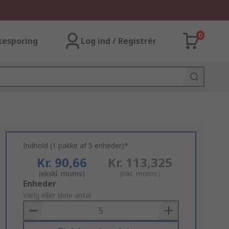
0
kesporing
Log ind / Registrér
Indhold (1 pakke af 5 enheder)*
Kr. 90,66
Kr. 113,325
(ekskl. moms)
(inkl. moms)
Add
Enheder
to
Vælg eller skriv antal
Basket