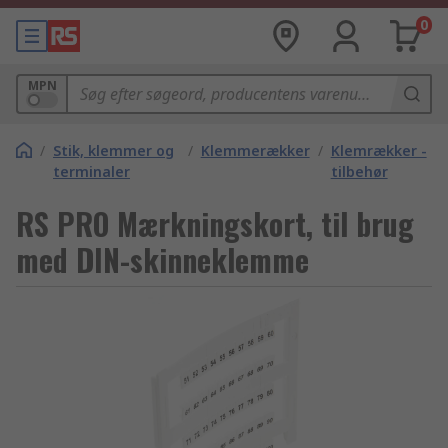
0
MPN
/
Stik, klemmer og
/
Klemmerækker
/
Klemrækker -
terminaler
tilbehør
RS PRO Mærkningskort, til brug
med DIN-skinneklemme