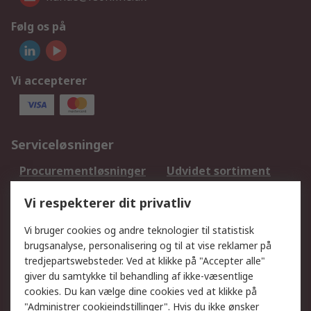
Følg os på
Vi accepterer
Serviceløsninger
Procurementløsninger
Udvidet sortiment
Kalibrering
Olietest og -analyse
Vi respekterer dit privatliv
DesignSpark
Teknisk Support
Dit lokale salgsteam
Eksportløsninger
Vi bruger cookies og andre teknologier til statistisk
brugsanalyse, personalisering og til at vise reklamer på
tredjepartswebsteder. Ved at klikke på "Accepter alle"
Support
giver du samtykke til behandling af ikke-væsentlige
Få hjælp
Returnering
cookies. Du kan vælge dine cookies ved at klikke på
"Administrer cookieindstillinger". Hvis du ikke ønsker
Levering
Spor min ordre