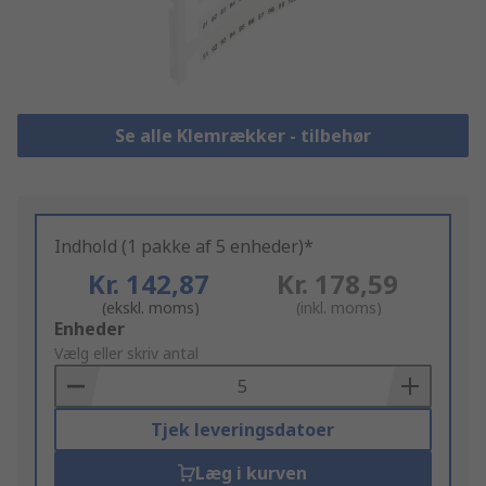
Se alle Klemrækker - tilbehør
Indhold (1 pakke af 5 enheder)*
Kr. 142,87
Kr. 178,59
(ekskl. moms)
(inkl. moms)
Add
Enheder
to
Vælg eller skriv antal
Basket
Tjek leveringsdatoer
Læg i kurven