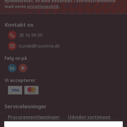
nyhedsbrevet, vil blive behandlet i overensstemmelse
med vores
privatlivspolitik
.
Kontakt os
38 16 99 00
kunde@rsonline.dk
Følg os på
Vi accepterer
Serviceløsninger
Procurementløsninger
Udvidet sortiment
Kalibrering
Olietest og -analyse