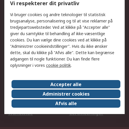
Vi respekterer dit privatliv
DesignSpark
Teknisk Support
Dit lokale salgsteam
Eksportløsninger
Vi bruger cookies og andre teknologier til statistisk
brugsanalyse, personalisering og til at vise reklamer på
tredjepartswebsteder. Ved at klikke på "Accepter alle"
Support
giver du samtykke til behandling af ikke-væsentlige
Få hjælp
Returnering
cookies. Du kan vælge dine cookies ved at klikke på
"Administrer cookieindstillinger". Hvis du ikke ønsker
Levering
Spor min ordre
dette, skal du klikke på "Afvis alle". Dette kan begrænse
Fakturakopi
Betalingsmuligheder
adgangen til nogle funktioner. Du kan finde flere
Fordele med Mit RS
Okdo
oplysninger i vores
cookie politik
.
Om RS
Accepter alle
Om RS
Salgsbetingelser
Administrer cookies
Det juridiske
Pressecenter
Afvis alle
Job hos RS
ESG
Worldwide
Certificeringer