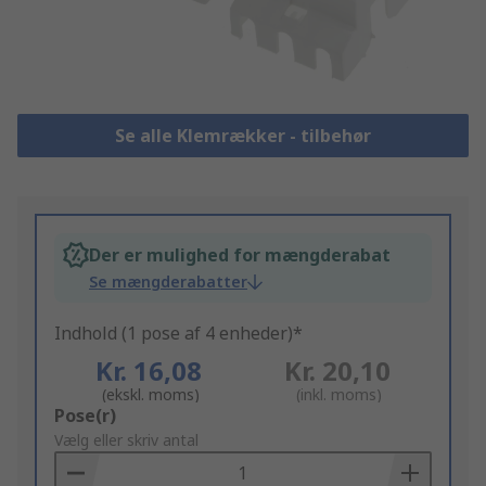
Se alle Klemrækker - tilbehør
Der er mulighed for mængderabat
Se mængderabatter
Indhold (1 pose af 4 enheder)*
Kr. 16,08
Kr. 20,10
(ekskl. moms)
(inkl. moms)
Add
Pose(r)
to
Vælg eller skriv antal
Basket