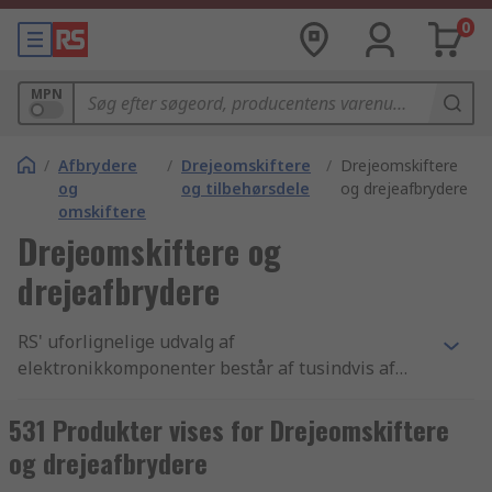
0
MPN
/
Afbrydere
/
Drejeomskiftere
/
Drejeomskiftere
og
og tilbehørsdele
og drejeafbrydere
omskiftere
Drejeomskiftere og
drejeafbrydere
RS' uforlignelige udvalg af
elektronikkomponenter består af tusindvis af
Afbrydere og omskiftere produkter, der
inkluderer DIP og SIP afbrydere og omskiftere,
531 Produkter vises for Drejeomskiftere
Berøringsfølsomme afbrydere og tilbehør og
og drejeafbrydere
Drejeomskiftere og drejeafbrydere komponenter.