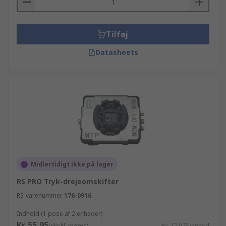
Tilføj
Datasheets
Midlertidigt ikke på lager
RS PRO Tryk-drejeomskifter
RS-varenummer
176-0916
Indhold (1 pose af 2 enheder)
Kr. 55,95
(ekskl. moms)
Kr. 27,975/enhed