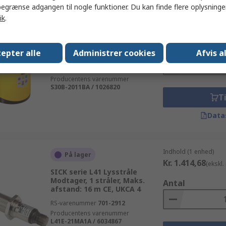
egrænse adgangen til nogle funktioner. Du kan finde flere oplysninger
ik
.
Indhold (1 enhed)
På lager
Kr. 28.293,78
(eksk
SICK serie S30B Laserscanner
Skanner, Maks. afstand: 30 m
Antal
epter alle
Administrer cookies
Afvis a
IEC 61496 Type 3
RS-varenummer
223-1008
Producentens varenummer
S30B-2011BA / 1026820
Ti
Data
Indhold (1 enhed)
På lager
Kr. 1.414,68
(ekskl
SICK serie L41 Lysstråle
Modtager, 1 stråler, Maks.
Antal
afstand: 16 m CE, UKCA 4
RS-varenummer
701-2912
Producentens varenummer
L41E-21MA1A / 6034867