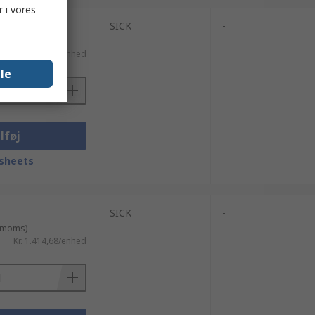
 i vores
SICK
-
l. moms)
Kr. 28.293,78/enhed
lle
lføj
sheets
SICK
-
. moms)
Kr. 1.414,68/enhed