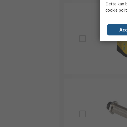
Dette kan b
cookie polit
Acc