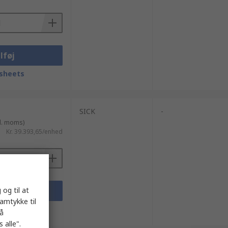
lføj
sheets
SICK
-
l. moms)
Kr. 39.393,65/enhed
 og til at
lføj
samtykke til
sheets
på
 alle".