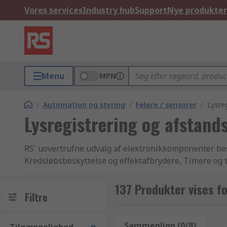
Vores services
Industry hub
Support
Nye produkter
Menu
MPN
/
Automation og styring
/
Følere / sensorer
/
Lysre
Lysregistrering og afstand
RS' uovertrufne udvalg af elektronikkomponenter best
Kredsløbsbeskyttelse og effektafbrydere, Timere og
lager i branchen. Vi tilbyder tusindvis af industri-
dette leveres med den højeste standard, produktkvali
137 Produkter vises f
Filtre
alle vores Lysbomme produkter fremskaffet fra de mes
Vi går op i kundetilfredshed, og gør alt hvad vi kan for
Sammenlign (0/8)
n