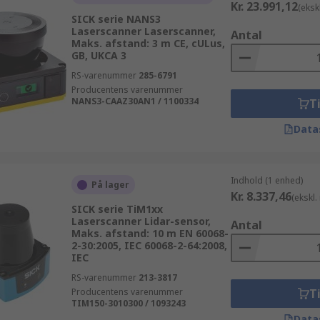
Kr. 23.991,12
(eksk
SICK serie NANS3
Laserscanner Laserscanner,
Antal
Maks. afstand: 3 m CE, cULus,
GB, UKCA 3
RS-varenummer
285-6791
Producentens varenummer
NANS3-CAAZ30AN1 / 1100334
Ti
Data
Indhold (1 enhed)
På lager
Kr. 8.337,46
(ekskl
SICK serie TiM1xx
Laserscanner Lidar-sensor,
Antal
Maks. afstand: 10 m EN 60068-
2-30:2005, IEC 60068-2-64:2008,
IEC
RS-varenummer
213-3817
Producentens varenummer
Ti
TIM150-3010300 / 1093243
Data