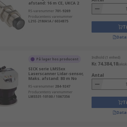
afstand: 16 m CE, UKCA 2
RS-varenummer
701-9269
Producentens varenummer
L21E-21MA1A / 6034875
Ti
Data
Indhold (1 enhed)
På lager hos producent
Kr. 74.384,18
(eksk
SICK serie LMS5xx
Laserscanner Lidar-sensor,
Antal
Maks. afstand: 80 m No
RS-varenummer
284-9247
Producentens varenummer
LMS531-10100 / 1067356
Ti
Data