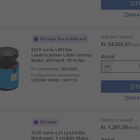
Ti
Data
Indhold (1 enhed)
På lager hos producent
Kr. 34.203,67
(eksk
SICK serie LMS1xx
Laserscanner Lidar-sensor,
Antal
Maks. afstand: 20 m No
RS-varenummer
284-9241
Producentens varenummer
LMS100-10000 / 1041113
Ti
Data
Indhold (1 enhed)
På lager
Kr. 1.297,50
(ekskl
SICK serie L21 Lysstråle
Modtager, 1 stråler, Maks.
Antal