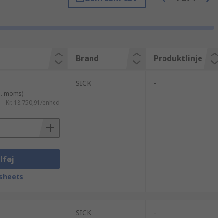
Brand
Produktlinje
SICK
-
l. moms)
Kr. 18.750,91/enhed
lføj
sheets
SICK
-