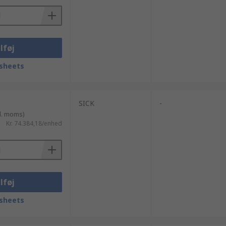
lføj
sheets
SICK
-
l. moms)
Kr. 74.384,18/enhed
lføj
sheets