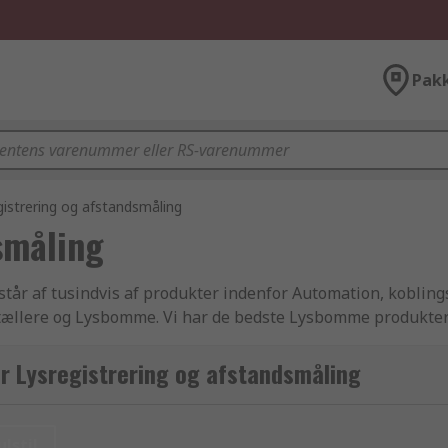
Pak
gistrering og afstandsmåling
småling
år af tusindvis af produkter indenfor Automation, koblings
 tællere og Lysbomme. Vi har de bedste Lysbomme produkter 
godkendte Maskinafskærmning og maskinsikkerhed artikler til
tet og kundeservice som RS er kendt for. Som Europas førend
or Lysregistrering og afstandsmåling
t respekterede producenter i branchen eller produceret for
 at din bestilling leveres dagen efter at du har bestilt onlin
ulstil