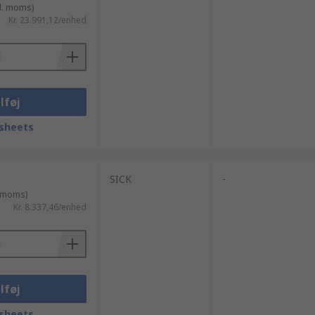
l. moms)
Kr. 23.991,12/enhed
lføj
sheets
SICK
-
. moms)
Kr. 8.337,46/enhed
lføj
sheets