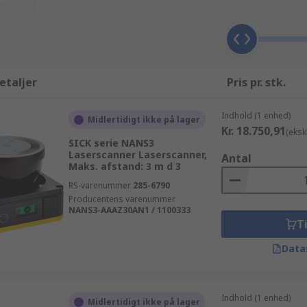
etaljer
Pris pr. stk.
Indhold (1 enhed)
Midlertidigt ikke på lager
Kr. 18.750,91
(eksk
SICK serie NANS3
Laserscanner Laserscanner,
Antal
Maks. afstand: 3 m d 3
RS-varenummer
285-6790
Producentens varenummer
NANS3-AAAZ30AN1 / 1100333
Ti
Data
Indhold (1 enhed)
Midlertidigt ikke på lager