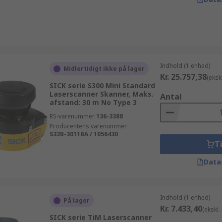
Indhold (1 enhed)
Midlertidigt ikke på lager
Kr. 25.757,38
(eksk
SICK serie S300 Mini Standard
Laserscanner Skanner, Maks.
Antal
afstand: 30 m No Type 3
RS-varenummer
136-3388
Producentens varenummer
S32B-3011BA / 1056430
Ti
Data
Indhold (1 enhed)
På lager
Kr. 7.433,40
(ekskl
SICK serie TiM Laserscanner