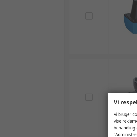
Vi respe
Vi bruger co
vise reklam
behandling 
"Administrer