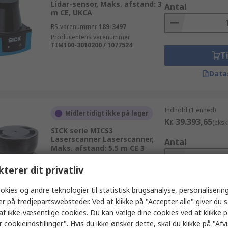
Lidar-sensor, Maks. afstand: 3
Antal
m CE, UKCA
RS-varenummer
189-3497
Producentens varenummer
TIM100-3010200 / 1077524
Ti
Data
Indhold (1 enhed)
Midlertidigt ikke på lager
Kr. 39.393,65
(eksk
SICK serie MICS3
Laserscanner Laserscanner,
Antal
Maks. afstand: 5.5 m CE 3
RS-varenummer
285-8865
kterer dit privatliv
Producentens varenummer
MICS3-AAAZ55AZ1P01 / 1075843
okies og andre teknologier til statistisk brugsanalyse, personalisering
Ti
er på tredjepartswebsteder. Ved at klikke på "Accepter alle" giver du 
Data
af ikke-væsentlige cookies. Du kan vælge dine cookies ved at klikke 
 cookieindstillinger". Hvis du ikke ønsker dette, skal du klikke på "Afvis