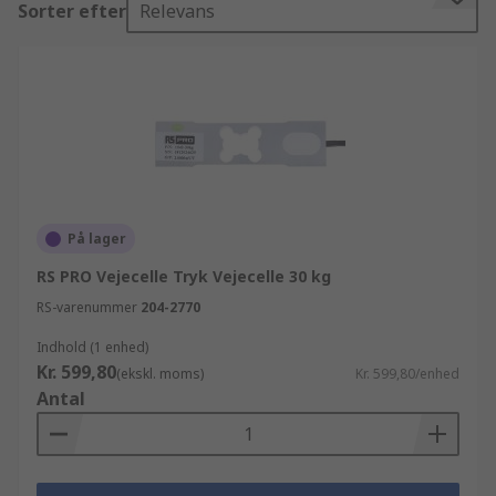
Sorter efter
Relevans
godkendte Sensorer og transducere artikler til
virksomheder og teknikere verden over. Alt dette
leveres med den højeste standard,
produktkvalitet og kundeservice som RS er kendt
for. Som Europas førende leverandør af El,
automation og kabler, er alle vores Strain gauges
produkter fremskaffet fra de mest respekterede
producenter i branchen eller produceret for RS,
som del af vores RS Essentials udvalg. Vi går op i
På lager
kundetilfredshed, og gør alt hvad vi kan for at din
RS PRO Vejecelle Tryk Vejecelle 30 kg
bestilling leveres dagen efter at du har bestilt
RS-varenummer
204-2770
online.
Indhold (1 enhed)
Kr. 599,80
(ekskl. moms)
Kr. 599,80/enhed
Antal