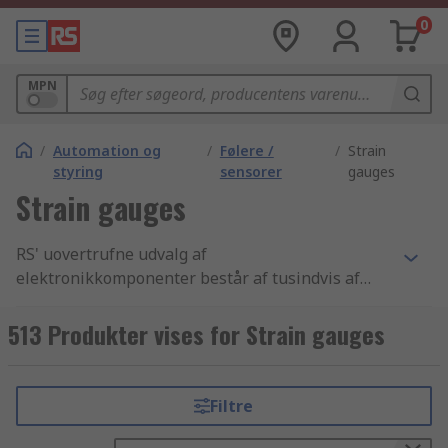
0
MPN
/
Automation og
/
Følere /
/
Strain
styring
sensorer
gauges
Strain gauges
RS' uovertrufne udvalg af
elektronikkomponenter består af tusindvis af
produkter indenfor Automation, koblingsudstyr
og styringsudstyr, der inkluderer
513 Produkter vises for Strain gauges
Kredsløbsbeskyttelse og effektafbrydere, Timere
og tællere og Strain gauges komponenter. Vi har
de bedste Strain gauges produkter samt de
Filtre
bedste muligheder for levering fra lager i
branchen. Vi tilbyder tusindvis af industri-