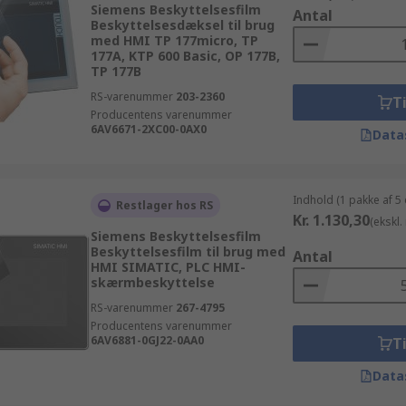
Siemens Beskyttelsesfilm
Antal
Beskyttelsesdæksel til brug
med HMI TP 177micro, TP
177A, KTP 600 Basic, OP 177B,
TP 177B
RS-varenummer
203-2360
Ti
Producentens varenummer
6AV6671-2XC00-0AX0
Data
Indhold (1 pakke af 5
Restlager hos RS
Kr. 1.130,30
(ekskl
Siemens Beskyttelsesfilm
Beskyttelsesfilm til brug med
Antal
HMI SIMATIC, PLC HMI-
skærmbeskyttelse
RS-varenummer
267-4795
Producentens varenummer
6AV6881-0GJ22-0AA0
Ti
Data