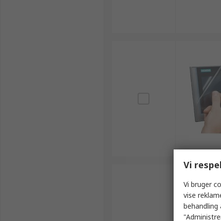
Vi respe
Vi bruger co
vise reklam
behandling 
"Administrer