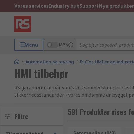
Vores services
Industry hub
Support
Nye produkter
Menu
MPN
/
Automation og styring
/
PLC'er, HMI'er og indust
HMI tilbehør
RS garanterer, at når vores virksomhedskunder bestill
sikkerhedsstandarder - vores omdømme er bygget på 
Automation, koblingsudstyr og styringsudstyr varer er
dine HMI tilbehør produkter, når du har brug for dem
591 Produkter vises fo
Filtre
fremskaffet fra de mest respekterede producenter i br
gør alt hvad vi kan for at din bestilling leveres dagen 
Sammenlign (0/8)
n