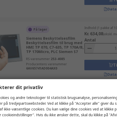
Data
Indhold (1 pakke af 1
På lager
Kr. 634,08
(ekskl. 
Siemens Beskyttelsesfilm
Antal
Beskyttelsesfilm til brug med
HMI TP 070, C7-635, TP 170A/B,
TP 170Micro, PLC Siemen S7
RS-varenummer
253-4085
Producentens varenummer
Ti
6AV65741AD004AX0
Data
kterer dit privatliv
Indhold (1 enhed)
Kan ikke leveres i øjeblikket
okies og andre teknologier til statistisk brugsanalyse, personalisering
Kr. 362,96
(ekskl. 
er på tredjepartswebsteder. Ved at klikke på "Accepter alle" giver du 
Pro-face HMI-kabinet RTC-
Antal
batterisæt til brug med HMI
af ikke-væsentlige cookies. Du kan vælge dine cookies ved at klikke 
AGP 4100 serien, PLC
 cookieindstillinger". Hvis du ikke ønsker dette, skal du klikke på "Afvis
Mitsubishi FX-serien,