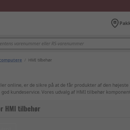
Pak
ricomputere
/
HMI tilbehør
er online, er de sikre på at de får produkter af den højeste 
god kundeservice. Vores udvalg af HMI tilbehør komponent
 et af de bedste indenfor branchen. Vi har en super effektiv
. Som Europas førende leverandør af El, automation og kabl
r HMI tilbehør
anchen eller produceret for RS, som del af vores RS Essentia
efter at du har bestilt online.
ulstil