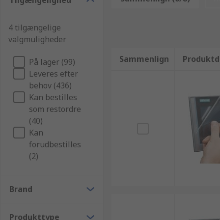
Tilgængelighed
4 tilgængelige
valgmuligheder
Sammenlign
Produktd
På lager (99)
Leveres efter
behov (436)
Kan bestilles
som restordre
(40)
Kan
forudbestilles
(2)
Brand
Produkttype