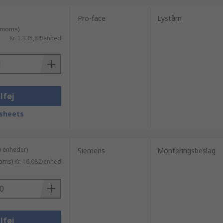
Pro-face
Lystårn
. moms)
Kr. 1.335,84/enhed
lføj
sheets
0 enheder)
Siemens
Monteringsbeslag
moms)
Kr. 16,082/enhed
lføj