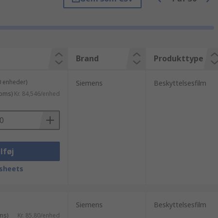
Brand
Produkttype
0 enheder)
Siemens
Beskyttelsesfilm
moms)
Kr. 84,546/enhed
lføj
sheets
Siemens
Beskyttelsesfilm
ms)
Kr. 85,80/enhed