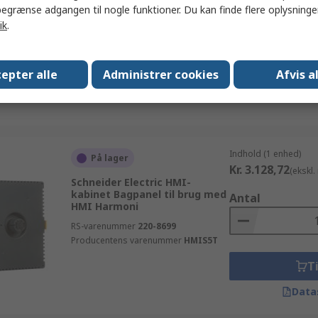
egrænse adgangen til nogle funktioner. Du kan finde flere oplysninger
Mitsubishi A-serien,
ik
.
RS-varenummer
181-3230
Ti
Producentens varenummer
PFXZGPRTC1
Data
epter alle
Administrer cookies
Afvis a
Indhold (1 enhed)
På lager
Kr. 3.128,72
(ekskl
Schneider Electric HMI-
kabinet Bagpanel til brug med
Antal
HMI Harmoni
RS-varenummer
220-8699
Producentens varenummer
HMIS5T
Ti
Data