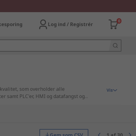
0
kesporing
Log ind / Registrér
kvalitet, som overholder alle
Vis
er samt PLC'er, HMI og datafangst og
 leveringsservice som sørger for at du får
er, er alle vores HMI tilbehør produkter
ls udvalg. Vi går op i kundetilfredshed, og
Gem som CSV
1
af
30