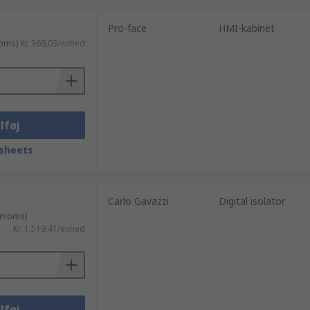
Pro-face
HMI-kabinet
moms)
Kr. 366,03/enhed
lføj
sheets
Carlo Gavazzi
Digital isolator
. moms)
Kr. 1.519,41/enhed
lføj