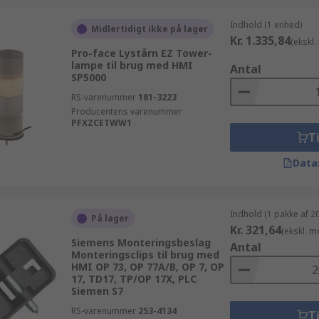
Indhold (1 enhed)
Midlertidigt ikke på lager
Kr. 1.335,84
(ekskl
Pro-face Lystårn EZ Tower-
lampe til brug med HMI
Antal
SP5000
RS-varenummer
181-3223
Producentens varenummer
PFXZCETWW1
Ti
Data
Indhold (1 pakke af 2
På lager
Kr. 321,64
(ekskl. 
Siemens Monteringsbeslag
Antal
Monteringsclips til brug med
HMI OP 73, OP 77A/B, OP 7, OP
17, TD17, TP/OP 17X, PLC
Siemen S7
RS-varenummer
253-4134
Ti