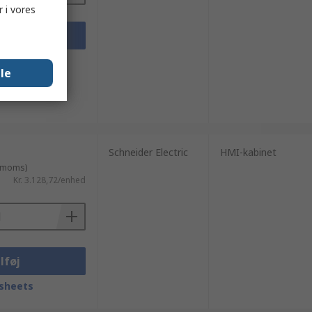
 i vores
lføj
sheets
lle
Schneider Electric
HMI-kabinet
. moms)
Kr. 3.128,72/enhed
lføj
sheets