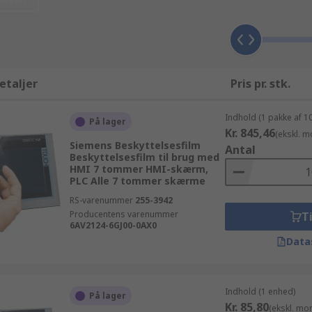
etaljer
Pris pr. stk.
Indhold (1 pakke af 1
På lager
Kr. 845,46
(ekskl. 
Siemens Beskyttelsesfilm
Antal
Beskyttelsesfilm til brug med
HMI 7 tommer HMI-skærm,
PLC Alle 7 tommer skærme
RS-varenummer
255-3942
Producentens varenummer
Ti
6AV2124-6GJ00-0AX0
Data
Indhold (1 enhed)
På lager
Kr. 85,80
(ekskl. mo