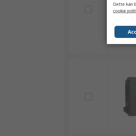
Dette kan b
cookie polit
Acc