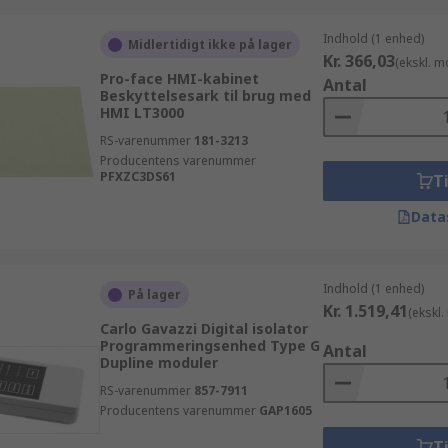
Indhold (1 enhed)
Midlertidigt ikke på lager
Kr. 366,03
(ekskl. 
Pro-face HMI-kabinet
Antal
Beskyttelsesark til brug med
HMI LT3000
RS-varenummer
181-3213
Producentens varenummer
PFXZC3DS61
Ti
Data
Indhold (1 enhed)
På lager
Kr. 1.519,41
(ekskl
Carlo Gavazzi Digital isolator
Programmeringsenhed Type G
Antal
Dupline moduler
RS-varenummer
857-7911
Producentens varenummer
GAP1605
Ti