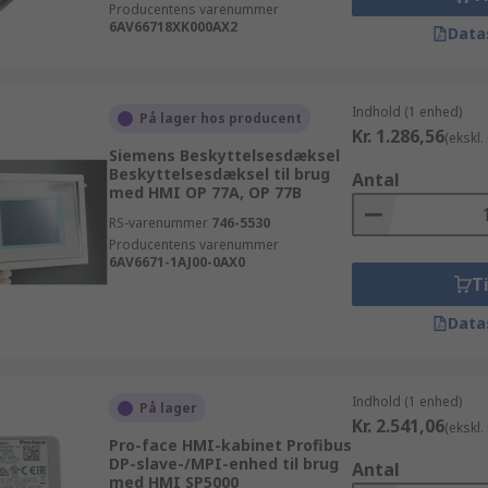
Producentens varenummer
6AV66718XK000AX2
Data
Indhold (1 enhed)
På lager hos producent
Kr. 1.286,56
(ekskl
Siemens Beskyttelsesdæksel
Beskyttelsesdæksel til brug
Antal
med HMI OP 77A, OP 77B
RS-varenummer
746-5530
Producentens varenummer
6AV6671-1AJ00-0AX0
Ti
Data
Indhold (1 enhed)
På lager
Kr. 2.541,06
(ekskl
Pro-face HMI-kabinet Profibus
DP-slave-/MPI-enhed til brug
Antal
med HMI SP5000