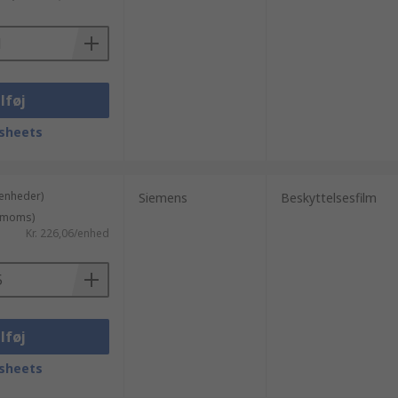
lføj
sheets
 enheder)
Siemens
Beskyttelsesfilm
. moms)
Kr. 226,06/enhed
lføj
sheets