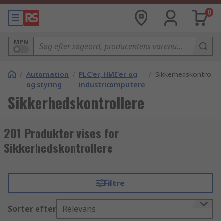
0
MPN
/
Automation
/
PLC'er, HMI'er og
/
Sikkerhedskontrolle
og styring
industricomputere
Sikkerhedskontrollere
201 Produkter vises for
Sikkerhedskontrollere
Filtre
Sorter efter
Relevans