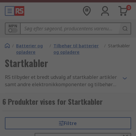
0
MPN
/
Batterier og
/
Tilbehør til batterier
/
Startkabler
opladere
og opladere
Startkabler
RS tilbyder et bredt udvalg af startkabler artikler
samt andre elektronikkomponenter og tilbehør
indenfor branchen. Med vores
konkurrencedygtige priser, industri-godkendte
6 Produkter vises for Startkabler
produkter og det høje niveau af kundeservice
som vi har bygget vores omdømme på, er det
intet under at vi er verdenskendte for at være en
Filtre
af de bedste, når det kommer til levering af
startkabler, batteriløfteværktøjer og