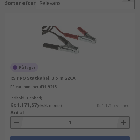
Sorter efter
Relevans
batteripåfyldningsflasker produkter. Udover
vores startkabler produktsortiment, har vi et
supplerende udvalg af andre nyttige og
essentielle produkter i vores
elektronikkomponenter, strømforsyning og
konnektorer sortiment, inklusiv tilbehør og
artikler i batterier og embedded og wireless. Alle
disse lever selvfølgelig op til vores høje
standarder for hurtig og effektiv levering. Hvis du
På lager
skulle have brug for nogen form for hjælp med
RS PRO Statkabel, 3.5 m 220A
din ordre, kan vi tilbyde online ekspertrådgivning
RS-varenummer
631-9215
fra erfarne teknikere.
Indhold (1 enhed)
Kr. 1.171,57
(ekskl. moms)
Kr. 1.171,57/enhed
Antal