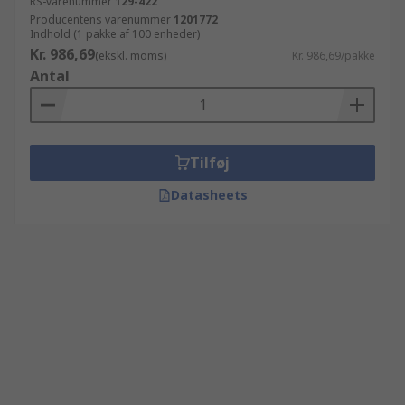
RS-varenummer
129-422
Producentens varenummer
1201772
Indhold (1 pakke af 100 enheder)
Kr. 986,69
(ekskl. moms)
Kr. 986,69/pakke
Antal
Tilføj
Datasheets