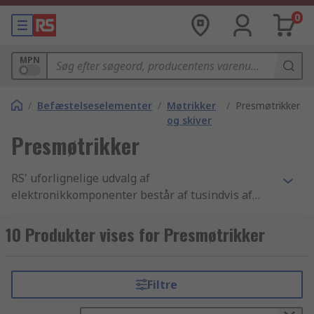
0
MPN
/
Befæstelseselementer
/
Møtrikker
/
Presmøtrikker
og skiver
Presmøtrikker
RS' uforlignelige udvalg af
elektronikkomponenter består af tusindvis af
Befæstelseselementer, der inkluderer Clips,
Murpløkke, murankre og Presmøtrikker
10 Produkter vises for Presmøtrikker
komponenter. Vi har de bedste Presmøtrikker
produkter samt de bedste muligheder for
levering fra lager i branchen. Vi tilbyder tusindvis
Filtre
af industri-godkendte Tyndplade- og
panelbefæstelse artikler til virksomheder og