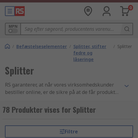
0
MPN
/
Befæstelseselementer
/
Splitter, stifter
/
Splitter
fedre og
låseringe
Splitter
RS garanterer, at når vores virksomhedskunder
bestiller online, er de sikre på at de får produkter
af den højeste kvalitet, som overholder alle
sikkerhedsstandarder - vores omdømme er
78 Produkter vises for Splitter
bygget på god kundeservice. Vores udvalg af
Splitter komponenter samt Stifter, kiler og
fastholdelse og Befæstelseselementer varer er et
Filtre
af de bedste indenfor branchen. Vi har en super