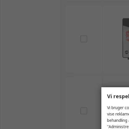
Vi respe
Vi bruger co
vise reklam
behandling 
"Administrer