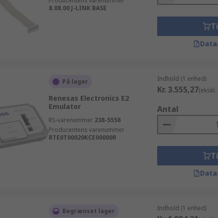
Producentens varenummer
8.08.00 J-LINK BASE
Ti
Data
Indhold (1 enhed)
På lager
Kr. 3.555,27
(ekskl
Renesas Electronics E2
Emulator
Antal
RS-varenummer
238-5558
Producentens varenummer
RTE0T00020KCE00000R
Ti
Data
Indhold (1 enhed)
Begrænset lager