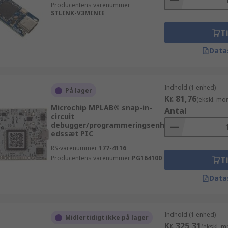
Producentens varenummer
STLINK-V3MINIE
Ti
Data
Indhold (1 enhed)
På lager
Kr. 81,76
(ekskl. mo
Microchip MPLAB® snap-in-
Antal
circuit
debugger/programmeringsenh
edssæt PIC
RS-varenummer
177-4116
Producentens varenummer
PG164100
Ti
Data
Indhold (1 enhed)
Midlertidigt ikke på lager
Kr. 325,31
(ekskl. 