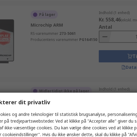
Indhold (1 enhed)
På lager
Kr. 558,46
(ekskl. 
Microchip ARM
Antal
RS-varenummer
273-5061
Producentens varenummer
PG164150
Ti
Data
Indhold (1 enhed)
Midlertidigt ikke på lager
Kr. 474,59
(ekskl. 
kterer dit privatliv
FTDI Chip UMFT4222PROG-IC
Antal
RS-varenummer
216-2623
okies og andre teknologier til statistisk brugsanalyse, personalisering
Producentens varenummer
er på tredjepartswebsteder. Ved at klikke på "Accepter alle" giver du 
UMFTPD3A
af ikke-væsentlige cookies. Du kan vælge dine cookies ved at klikke 
Ti
 cookieindstillinger". Hvis du ikke ønsker dette, skal du klikke på "Afvis