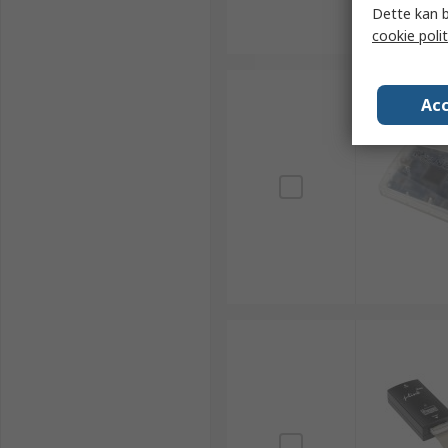
Dette kan b
cookie polit
Acc