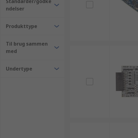
Standarder/godke
ndelser
Produkttype
Til brug sammen
med
Undertype