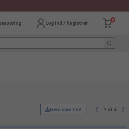
0
kesporing
Log ind / Registrér
Gem som CSV
1
af
4