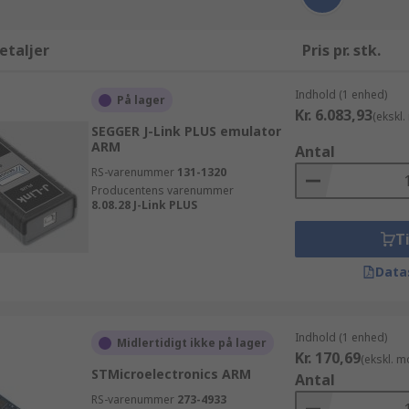
etaljer
Pris pr. stk.
Indhold (1 enhed)
På lager
Kr. 6.083,93
(ekskl
SEGGER J-Link PLUS emulator
ARM
Antal
RS-varenummer
131-1320
Producentens varenummer
8.08.28 J-Link PLUS
Ti
Data
Indhold (1 enhed)
Midlertidigt ikke på lager
Kr. 170,69
(ekskl. 
STMicroelectronics ARM
Antal
RS-varenummer
273-4933