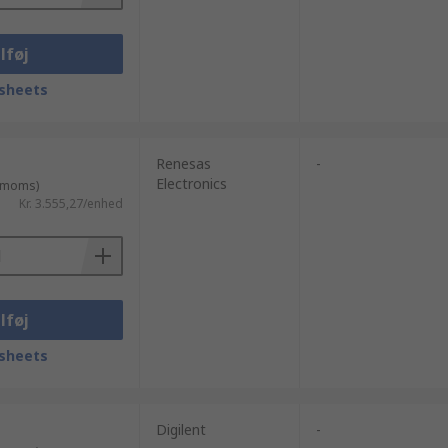
lføj
sheets
Renesas
-
Electronics
. moms)
Kr. 3.555,27/enhed
lføj
sheets
Digilent
-