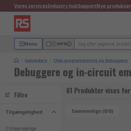
Vores services
Industry hub
Support
Nye produkter
Menu
MPN
/
Halvledere
/
Chip-programmering og debuggere
Debuggere og in-circuit em
61 Produkter vises fo
Filtre
Sammenlign (0/8)
n
Tilgængelighed
2 tilgængelige