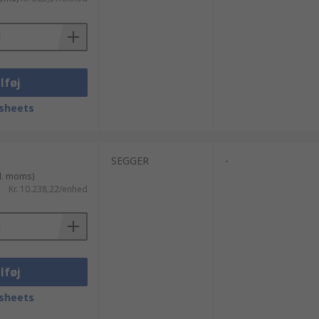
lføj
sheets
SEGGER
-
l. moms)
Kr. 10.238,22/enhed
lføj
sheets