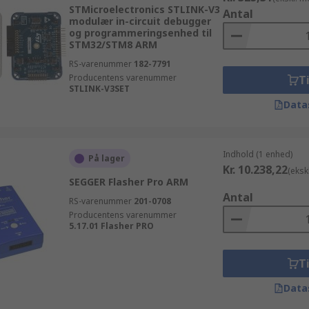
STMicroelectronics STLINK-V3
Antal
modulær in-circuit debugger
og programmeringsenhed til
STM32/STM8 ARM
RS-varenummer
182-7791
Producentens varenummer
Ti
STLINK-V3SET
Data
Indhold (1 enhed)
På lager
Kr. 10.238,22
(eksk
SEGGER Flasher Pro ARM
Antal
RS-varenummer
201-0708
Producentens varenummer
5.17.01 Flasher PRO
Ti
Data