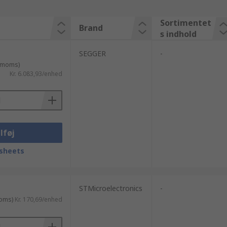
Sortimentet
Brand
s indhold
SEGGER
-
. moms)
Kr. 6.083,93/enhed
lføj
sheets
STMicroelectronics
-
moms)
Kr. 170,69/enhed