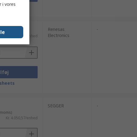
 i vores
sheets
Renesas
-
lle
Electronics
moms)
Kr. 478,44/enhed
lføj
sheets
SEGGER
-
. moms)
Kr. 4.050,57/enhed