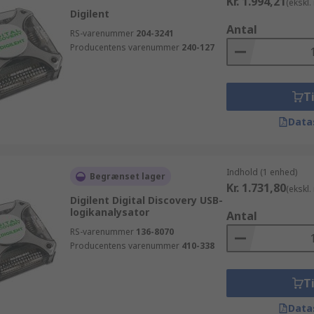
Kr. 1.994,21
(ekskl
Digilent
Antal
RS-varenummer
204-3241
Producentens varenummer
240-127
Ti
Data
Indhold (1 enhed)
Begrænset lager
Kr. 1.731,80
(ekskl
Digilent Digital Discovery USB-
logikanalysator
Antal
RS-varenummer
136-8070
Producentens varenummer
410-338
Ti
Data