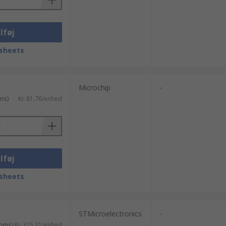
lføj
sheets
Microchip
-
ms)
Kr. 81,76/enhed
lføj
sheets
STMicroelectronics
-
moms)
Kr. 325,31/enhed