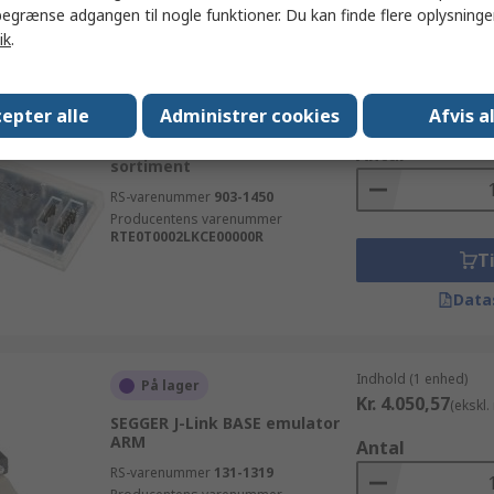
egrænse adgangen til nogle funktioner. Du kan finde flere oplysninger
Data
ik
.
Indhold (1 enhed)
På lager
epter alle
Administrer cookies
Afvis a
Kr. 478,44
(ekskl. 
Renesas Electronics RX-
Antal
sortiment
RS-varenummer
903-1450
Producentens varenummer
RTE0T0002LKCE00000R
Ti
Data
Indhold (1 enhed)
På lager
Kr. 4.050,57
(ekskl
SEGGER J-Link BASE emulator
ARM
Antal
RS-varenummer
131-1319