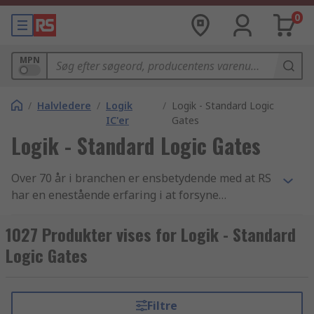
0
MPN
/
Halvledere
/
Logik
/
Logik - Standard Logic
IC'er
Gates
Logik - Standard Logic Gates
Over 70 år i branchen er ensbetydende med at RS
har en enestående erfaring i at forsyne
virksomheder med essentielle Standard logiske
gates artikler og elektronikkomponenter. Vi yder
1027 Produkter vises for Logik - Standard
support til teknikere i hele verden gennem
Logic Gates
distribution af Standard logiske gates samt
Standard logik produkter til kunder i over 160
lande verden over. Vores kunder ved at de kan
Filtre
stole på vores produkters kvalitet og fantastiske