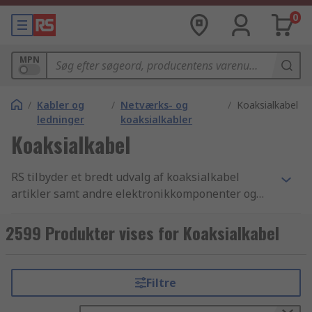
0
MPN
/
Kabler og
/
Netværks- og
/
Koaksialkabel
ledninger
koaksialkabler
Koaksialkabel
RS tilbyder et bredt udvalg af koaksialkabel
artikler samt andre elektronikkomponenter og
tilbehør indenfor branchen. Med vores
konkurrencedygtige priser, industri-godkendte
2599 Produkter vises for Koaksialkabel
produkter og det høje niveau af kundeservice
som vi har bygget vores omdømme på, er det
intet under at vi er verdenskendte for at være en
Filtre
af de bedste, når det kommer til levering af
koaksialkabel, koaksialkabel og koaksialkabler