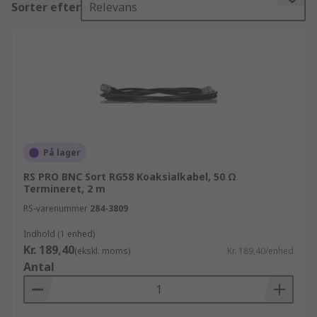
Sorter efter
Relevans
med stik produkter. Udover vores koaksialkabel
produktsortiment, har vi et supplerende udvalg
af andre nyttige og essentielle produkter i vores
el, automation og kabler sortiment, inklusiv
tilbehør og artikler i belysning og el-materiel.
Alle disse lever selvfølgelig op til vores høje
standarder for hurtig og effektiv levering. Hvis du
skulle have brug for nogen form for hjælp med
din ordre, kan vi tilbyde online ekspertrådgivning
På lager
fra erfarne teknikere.
RS PRO BNC Sort RG58 Koaksialkabel, 50 Ω
Termineret, 2 m
RS-varenummer
284-3809
Indhold (1 enhed)
Kr. 189,40
(ekskl. moms)
Kr. 189,40/enhed
Antal