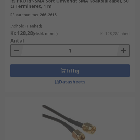
RS PRO RP-SMA Sort Omvendt SMA Koaksialkabel, 50
Ω Termineret, 1 m
RS-varenummer
266-2615
Indhold (1 enhed)
Kr. 128,28
(ekskl. moms)
Kr. 128,28/enhed
Antal
Tilføj
Datasheets