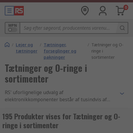
0
MPN
/
Lejer og
/
Tætninger,
/
Tætninger og O-
tætninger
forseglinger og
ringe i
pakninger
sortimenter
Tætninger og O-ringe i
sortimenter
RS' uforlignelige udvalg af
elektronikkomponenter består af tusindvis af
Pneumatik, hydraulik og transmissionselementer
produkter, der inkluderer Elektriske aktuatorer,
195 Produkter vises for Tætninger og O-
Vakuumkomponenter og Tætninger og O-ringe i
ringe i sortimenter
sortimenter komponenter. Vi har de bedste