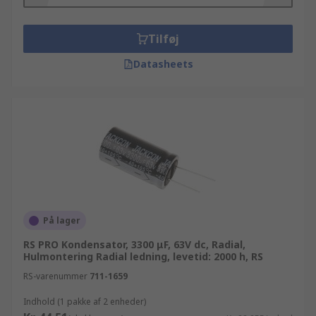
parti (bestillinger på mere end 10.000 kr.) kan du
kontakte os og høre mere om vores fleksible
priser. Alle vores kunder kan forvente teknisk
Tilføj
support fra vore tekniske eksperter angående
Datasheets
Passive komponenter. Du har ro i sjælen, når du
ved at dine produkter kommer fra en producent
som er kvalitetsbevidst. De af vores Aluminium
kondensatorer mærker der kan købes online, går
fra Rubycon til Sanyo. RS tilbyder hurtig og enkel
bestilling, så du nemt kan browse og sortere din
Aluminium kondensatorer søgning, så de
tilgængelige produkter organiseres alfabetisk,
efter pris, mærke, producent eller lagerstatus.
På lager
RS PRO Kondensator, 3300 μF, 63V dc, Radial,
Hulmontering Radial ledning, levetid: 2000 h, RS
RS-varenummer
711-1659
Indhold (1 pakke af 2 enheder)