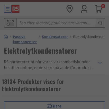
0
MPN
/
Passive
/
Kondensatorer
/
Elektrolytkondensator
komponenter
Elektrolytkondensatorer
RS garanterer, at når vores virksomhedskunder
bestiller online, er de sikre på at de får produkter
af den højeste kvalitet, som overholder alle
sikkerhedsstandarder - vores omdømme er
18134 Produkter vises for
bygget på god kundeservice. Vores udvalg af
Elektrolytkondensatorer
Aluminium kondensatorer komponenter samt
Kondensatorer og Passive komponenter varer er
et af de bedste indenfor branchen. Vi har en
Filtre
super effektiv leveringsservice som sørger for at