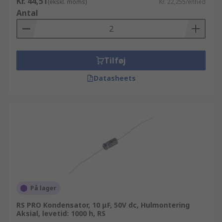
Kr. 44,51
(ekskl. moms)
Kr. 22,255/enhed
Antal
Tilføj
Datasheets
På lager
RS PRO Kondensator, 10 μF, 50V dc, Hulmontering
Aksial, levetid: 1000 h, RS