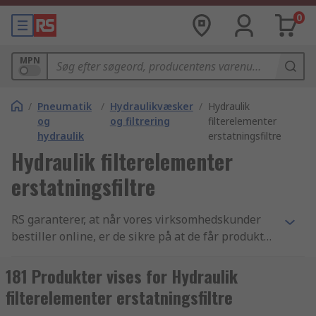
0
MPN
/
Pneumatik
/
Hydraulikvæsker
/
Hydraulik
og
og filtrering
filterelementer
hydraulik
erstatningsfiltre
Hydraulik filterelementer
erstatningsfiltre
RS garanterer, at når vores virksomhedskunder
bestiller online, er de sikre på at de får produkter
af den højeste kvalitet, som overholder alle
sikkerhedsstandarder - vores omdømme er
181 Produkter vises for Hydraulik
bygget på god kundeservice. Vores udvalg af
filterelementer erstatningsfiltre
Hydraulik filterelementer erstatningsfiltre