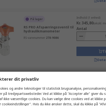
Data
Indhold (1 enhed)
På lager
Kr. 345,80
(ekskl. 
RS PRO Afspærringssventil til
Antal
hydraulikmanometer
RS-varenummer
278-9086
Ti
Data
Indhold (1 enhed)
kterer dit privatliv
På lager
Kr. 274,52
(ekskl. 
WIKA Afspærringssventil til
Antal
okies og andre teknologier til statistisk brugsanalyse, personalisering
hydraulikmanometer G
er på tredjepartswebsteder. Ved at klikke på "Accepter alle" giver du 
RS-varenummer
222-7927
af ikke-væsentlige cookies. Du kan vælge dine cookies ved at klikke 
Producentens varenummer
9090169
 cookieindstillinger". Hvis du ikke ønsker dette, skal du klikke på "Afvis