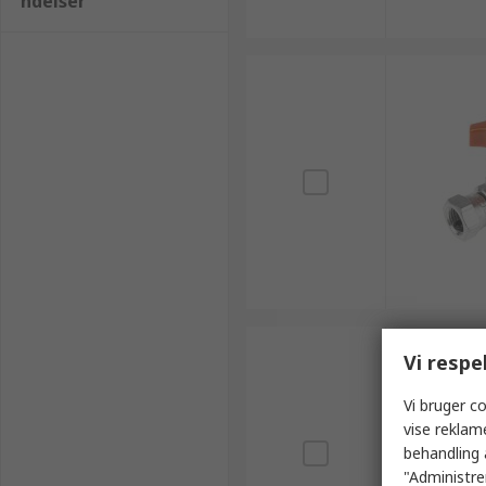
ndelser
Vi respe
Vi bruger co
vise reklam
behandling 
"Administrer