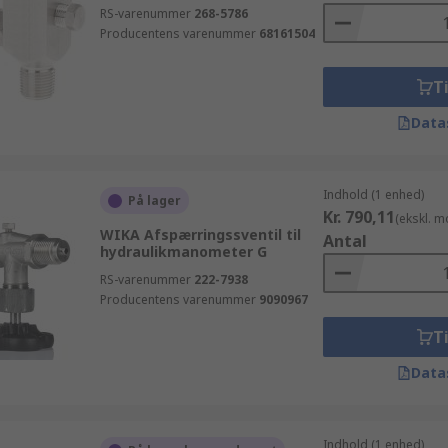
RS-varenummer
268-5786
Producentens varenummer
68161504
Ti
Data
Indhold (1 enhed)
På lager
Kr. 790,11
(ekskl. 
WIKA Afspærringssventil til
Antal
hydraulikmanometer G
RS-varenummer
222-7938
Producentens varenummer
9090967
Ti
Data
Indhold (1 enhed)