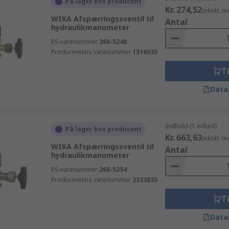
På lager hos producent
Kr. 274,52
(ekskl. 
WIKA Afspærringssventil til
Antal
hydraulikmanometer
RS-varenummer
268-5248
Producentens varenummer
1516035
Ti
Data
Indhold (1 enhed)
På lager hos producent
Kr. 663,63
(ekskl. 
WIKA Afspærringssventil til
Antal
hydraulikmanometer
RS-varenummer
268-5254
Producentens varenummer
2333835
Ti
Data