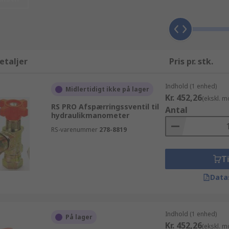
tore partier og bruger mere end 10.000 kr, kan du nyde godt 
eter afspærringsventiler, kan du bestille yderligere produ
rktøj produkter inkluderer Pneumatik, hydraulik og transm
og effektivt. Hvis du har brug for information eller hjælp ti
er afspærringsventiler mærker der kan købes online, går fra 
etaljer
Pris pr. stk.
draulik manometer afspærringsventiler søgning, så de tilgæn
Indhold (1 enhed)
Midlertidigt ikke på lager
Kr. 452,26
(ekskl. 
RS PRO Afspærringssventil til
Antal
hydraulikmanometer
RS-varenummer
278-8819
Ti
Data
Indhold (1 enhed)
På lager
Kr. 452,26
(ekskl. 