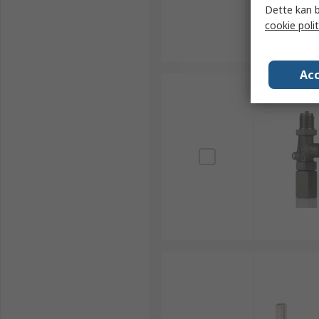
Dette kan b
cookie polit
Acc