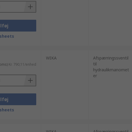
lføj
sheets
WIKA
Afspærringssventil
til
moms)
Kr. 790,11/enhed
hydraulikmanomet
er
lføj
sheets
WIKA
Afspærringssventil