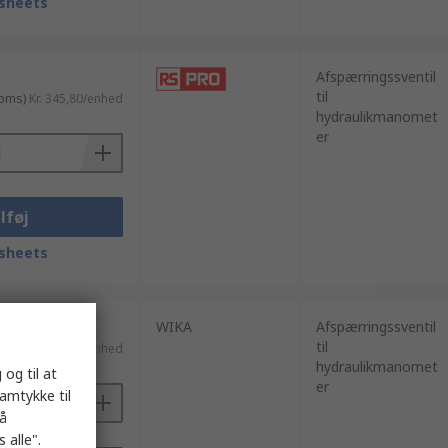
sheets
Afspærringssventil
til
moms)
Kr. 345,80/enhed
hydraulikmanomet
er
lføj
sheets
WIKA
Afspærringssventil
til
moms)
Kr. 274,52/enhed
hydraulikmanomet
 og til at
er
samtykke til
på
 alle".