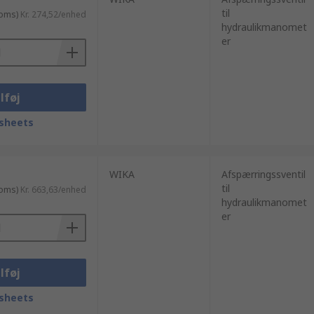
til
moms)
Kr. 274,52/enhed
hydraulikmanomet
er
lføj
sheets
WIKA
Afspærringssventil
til
moms)
Kr. 663,63/enhed
hydraulikmanomet
er
lføj
sheets