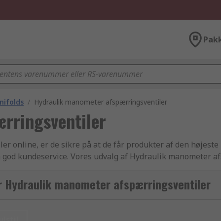
Pak
nifolds
/
Hydraulik manometer afspærringsventiler
rringsventiler
er online, er de sikre på at de får produkter af den højeste 
 god kundeservice. Vores udvalg af Hydraulik manometer a
lik og transmissionselementer varer er et af de bedste ind
raulik manometer afspærringsventiler produkter, når du ha
r Hydraulik manometer afspærringsventiler
levering på Hydraulik manometer afspærringsventiler varer. V
 af højeste kvalitet og overholder alle sikkerhedsstandarde
 alle Hydraulikventiler og manifolders produkter, og vi supp
ulstil