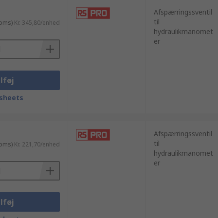
Afspærringssventil
til
moms)
Kr. 345,80/enhed
hydraulikmanomet
er
lføj
sheets
Afspærringssventil
til
moms)
Kr. 221,70/enhed
hydraulikmanomet
er
lføj