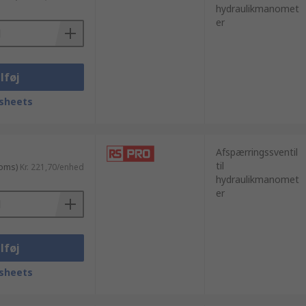
hydraulikmanomet
er
lføj
sheets
Afspærringssventil
til
moms)
Kr. 221,70/enhed
hydraulikmanomet
er
lføj
sheets