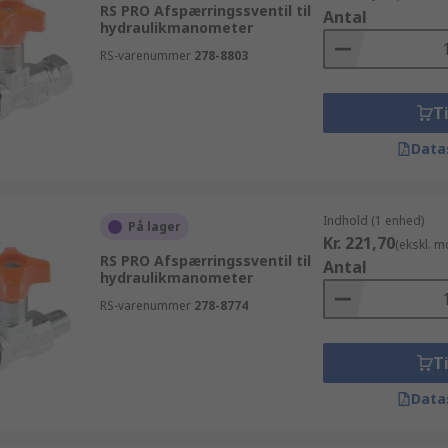
RS PRO Afspærringssventil til
Antal
hydraulikmanometer
RS-varenummer
278-8803
Ti
Data
Indhold (1 enhed)
På lager
Kr. 221,70
(ekskl. 
RS PRO Afspærringssventil til
Antal
hydraulikmanometer
RS-varenummer
278-8774
Ti
Data