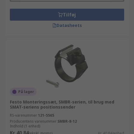
Tilføj
Datasheets
På lager
Festo Monteringssæt, SMBR-serien, til brug med
SMAT-seriens positionssender
RS-varenummer
121-5565
Producentens varenummer
SMBR-8-12
Indhold (1 enhed)
Kr. 40,84
(ekskl. moms)
Kr. 40,84/enhed