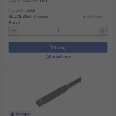
RS-varenummer
235-1163
Indhold (1 enhed)
Kr. 578,32
(ekskl. moms)
Kr. 578,32/enhed
Antal
Tilføj
Datasheets
På lager