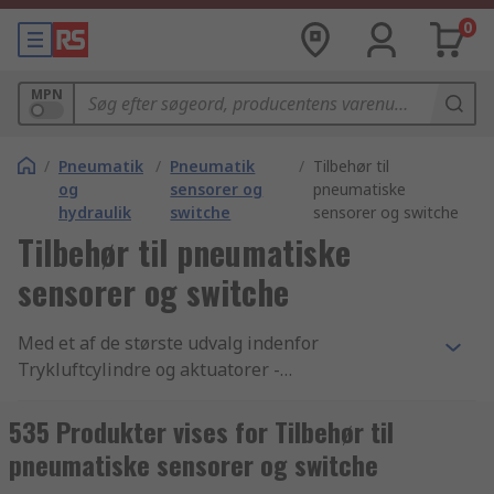
0
MPN
/
Pneumatik
/
Pneumatik
/
Tilbehør til
og
sensorer og
pneumatiske
hydraulik
switche
sensorer og switche
Tilbehør til pneumatiske
sensorer og switche
Med et af de største udvalg indenfor
Trykluftcylindre og aktuatorer -
monteringsudstyr til kontakter og sensorer, samt
gratis dag-til-dag levering af tusindvis af
535 Produkter vises for Tilbehør til
Pneumatik, hydraulik og transmissionselementer
pneumatiske sensorer og switche
artikler og komponenter, for ikke at nævne en