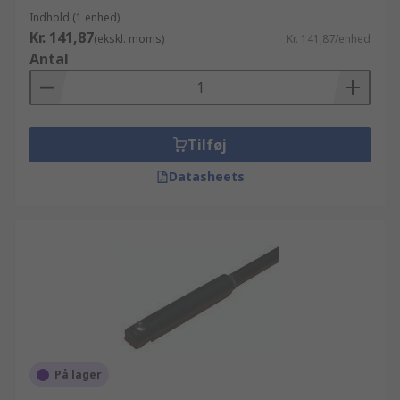
Indhold (1 enhed)
lagerstatus eller en mængde andre parametre,
Kr. 141,87
(ekskl. moms)
Kr. 141,87/enhed
som repræsenter vores komplette udvalg af
Antal
produkter- fra de eksklusive over nicheprodukter,
og til de mere basale, men funktionelle,
hverdags-artikler fra vores RS Essentials linje.
Tilføj
Datasheets
På lager