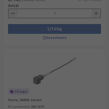
(ekskl. moms)
Kr. 143,17/enhed
Antal
Tilføj
Datasheets
På lager
Festo, KMEB-serien
RS-varenummer
202-3570