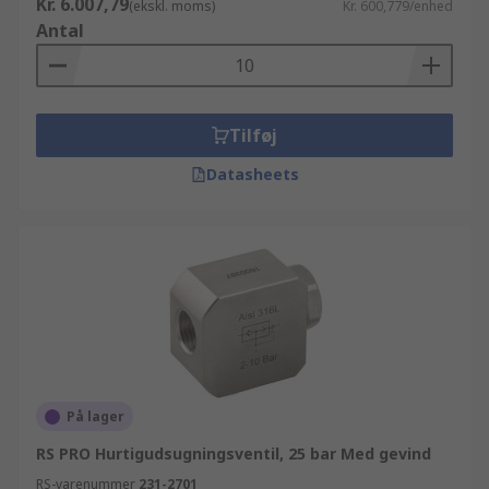
information omkring vedligeholdelse og brug af
Kr. 6.007,79
(ekskl. moms)
Kr. 600,779/enhed
Trykluft adaptere, fittings og koblinger og
Antal
Trykluft udblæsningsventil og overtryksventil
funktionsfittings køb. Du kan se billeder og
profiler af hver enkelt komponent vi har, så du
lige præcis ved hvad det er du betaler for, når du
Tilføj
bestiller online hos os. Hvis du bruger mere end
Datasheets
10.000 kr. på Trykluft udblæsningsventil og
overtryksventil funktionsfittings eller andre el-
og industrikomponenter kan du drage fordel af
vores fleksible priser og rabatter.
På lager
RS PRO Hurtigudsugningsventil, 25 bar Med gevind
RS-varenummer
231-2701