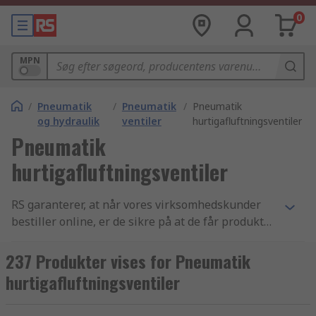
0
MPN
/
Pneumatik
/
Pneumatik
/
Pneumatik
og hydraulik
ventiler
hurtigafluftningsventiler
Pneumatik
hurtigafluftningsventiler
RS garanterer, at når vores virksomhedskunder
bestiller online, er de sikre på at de får produkter
af den højeste kvalitet, som overholder alle
sikkerhedsstandarder - vores omdømme er
237 Produkter vises for Pneumatik
bygget på god kundeservice. Vores udvalg af
hurtigafluftningsventiler
Trykluft udblæsningsventil og overtryksventil
funktionsfittings komponenter samt Trykluft