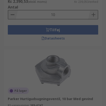
Kr. 2.390,53
(ekskl. moms)
Kr. 239,053/enhed
Antal
Tilføj
Datasheets
På lager
Parker Hurtigudsugningsventil, 10 bar Med gevind
RS-varenummer
389-6747