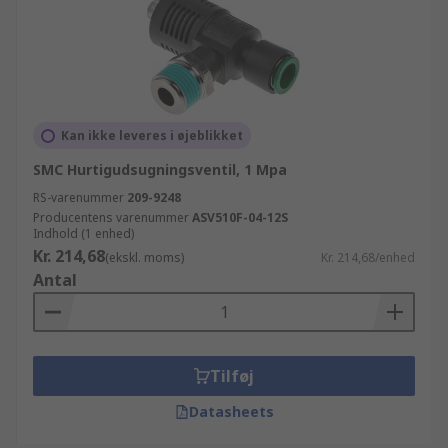
Kan ikke leveres i øjeblikket
SMC Hurtigudsugningsventil, 1 Mpa
RS-varenummer
209-9248
Producentens varenummer
ASV510F-04-12S
Indhold (1 enhed)
Kr. 214,68
(ekskl. moms)
Kr. 214,68/enhed
Antal
Tilføj
Datasheets