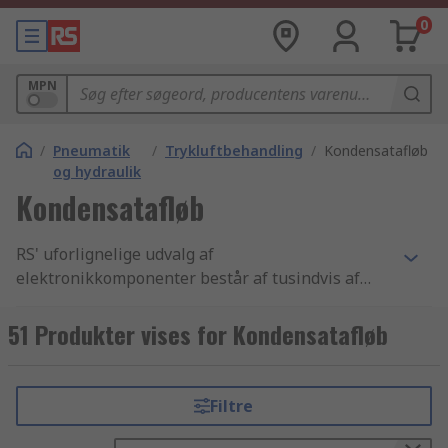
0
MPN
/
Pneumatik
/
Trykluftbehandling
/
Kondensatafløb
og hydraulik
Kondensatafløb
RS' uforlignelige udvalg af
elektronikkomponenter består af tusindvis af
Pneumatik, hydraulik og transmissionselementer
produkter, der inkluderer Elektriske aktuatorer,
51 Produkter vises for Kondensatafløb
Vakuumkomponenter og Trykluft dræn
komponenter. Vi har de bedste Trykluft dræn
produkter samt de bedste muligheder for
Filtre
levering fra lager i branchen. Vi tilbyder tusindvis
af industri-godkendte Trykluftbehandling