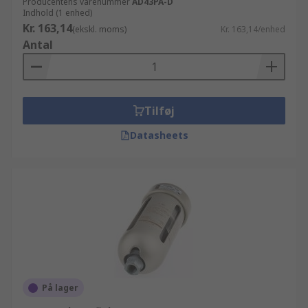
Producentens varenummer
AD43PA-D
Indhold (1 enhed)
Kr. 163,14
(ekskl. moms)
Kr. 163,14/enhed
Antal
Tilføj
Datasheets
På lager