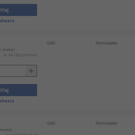
lføj
sheets
SMC
Termokøler
l. moms)
Kr. 64.180,87/enhed
lføj
sheets
SMC
Termokøler
. moms)