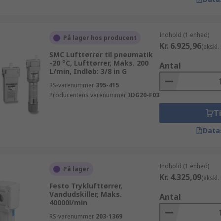
Indhold (1 enhed)
På lager hos producent
Kr. 6.925,96
(ekskl
SMC Lufttørrer til pneumatik
-20 °C, Lufttørrer, Maks. 200
Antal
L/min, Indløb: 3/8 in G
RS-varenummer
395-415
Producentens varenummer
IDG20-F03
Ti
Data
Indhold (1 enhed)
På lager
Kr. 4.325,09
(ekskl
Festo Tryklufttørrer,
Vandudskiller, Maks.
Antal
40000l/min
RS-varenummer
203-1369