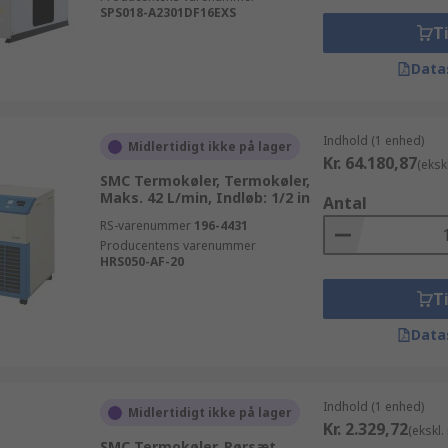
SPS018-A2301DF16EXS
Ti
Data
Indhold (1 enhed)
Midlertidigt ikke på lager
Kr. 64.180,87
(eksk
SMC Termokøler, Termokøler,
Maks. 42 L/min, Indløb: 1/2 in
Antal
RS-varenummer
196-4431
Producentens varenummer
HRS050-AF-20
Ti
Data
Indhold (1 enhed)
Midlertidigt ikke på lager
Kr. 2.329,72
(ekskl
SMC Termokøler, Rørsæt,