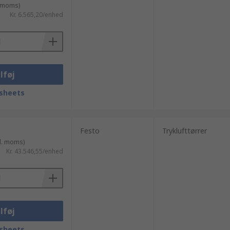
. moms)
Kr. 6.565,20/enhed
lføj
sheets
Festo
Tryklufttørrer
l. moms)
Kr. 43.546,55/enhed
lføj
sheets