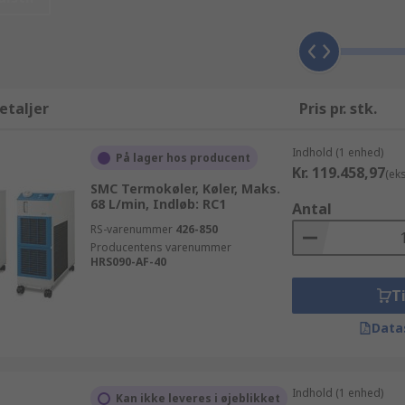
litetsbevidst. Udover Tryklufttørrere, kan du bestille yde
niske produkter og værktøj produkter inkluderer Pneumatik,
lle kan leveres hurtigt og effektivt. Hvis du har brug for i
f vores Tryklufttørrere mærker der kan købes online, går fra 
n Tryklufttørrere søgning, så de tilgængelige produkter org
etaljer
Pris pr. stk.
Indhold (1 enhed)
På lager hos producent
Kr. 119.458,97
(ek
SMC Termokøler, Køler, Maks.
68 L/min, Indløb: RC1
Antal
RS-varenummer
426-850
Producentens varenummer
HRS090-AF-40
Ti
Data
Indhold (1 enhed)
Kan ikke leveres i øjeblikket