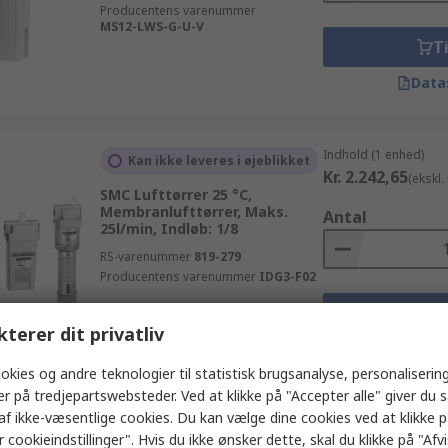
Producentens varenummer
MS12-LWS-G-U-V
Ti
Data
Indhold (1 enhed)
Kan ikke leveres i øjeblikket
Kr. 2.242,65
(ekskl
SMC Lufttørrer 25 °C,
Membranlufttørrer, Maks.
Antal
25l/min, Indløb: 1/8
RS-varenummer
819-279
Producentens varenummer
IDG3-F02
Ti
kterer dit privatliv
Data
okies og andre teknologier til statistisk brugsanalyse, personalisering
er på tredjepartswebsteder. Ved at klikke på "Accepter alle" giver du 
af ikke-væsentlige cookies. Du kan vælge dine cookies ved at klikke 
Indhold (1 enhed)
På lager
 cookieindstillinger". Hvis du ikke ønsker dette, skal du klikke på "Afvis
Kr. 1.715,39
(ekskl