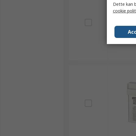
Dette kan b
cookie polit
Acc