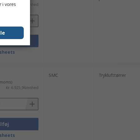
 i vores
Kr. 1.715,39/enhed
lle
lføj
sheets
SMC
Tryklufttørrer
. moms)
Kr. 6.925,96/enhed
lføj
sheets