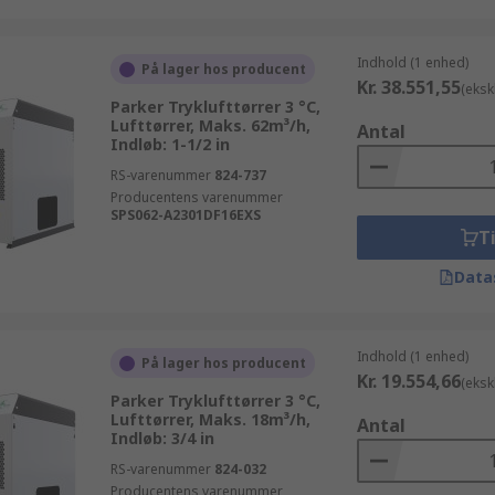
Indhold (1 enhed)
På lager hos producent
Kr. 38.551,55
(eksk
Parker Tryklufttørrer 3 °C,
Lufttørrer, Maks. 62m³/h,
Antal
Indløb: 1-1/2 in
RS-varenummer
824-737
Producentens varenummer
SPS062-A2301DF16EXS
Ti
Data
Indhold (1 enhed)
På lager hos producent
Kr. 19.554,66
(eksk
Parker Tryklufttørrer 3 °C,
Lufttørrer, Maks. 18m³/h,
Antal
Indløb: 3/4 in
RS-varenummer
824-032
Producentens varenummer