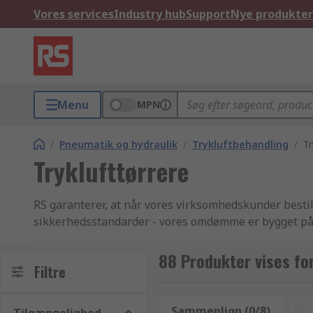
Vores services
Industry hub
Support
Nye produkter
Menu
MPN
/
Pneumatik og hydraulik
/
Trykluftbehandling
/
Tr
Tryklufttørrere
RS garanterer, at når vores virksomhedskunder bestill
sikkerhedsstandarder - vores omdømme er bygget på 
Pneumatik, hydraulik og transmissionselementer varer
får dine Tryklufttørrere produkter, når du har brug f
88 Produkter vises for
Filtre
brug af vores dag-til-dag leveringsservice på tusindvi
Trykluftbehandling produkter i et større parti (bestil
kunder kan forvente teknisk support fra vore teknis
Sammenlign (0/8)
n