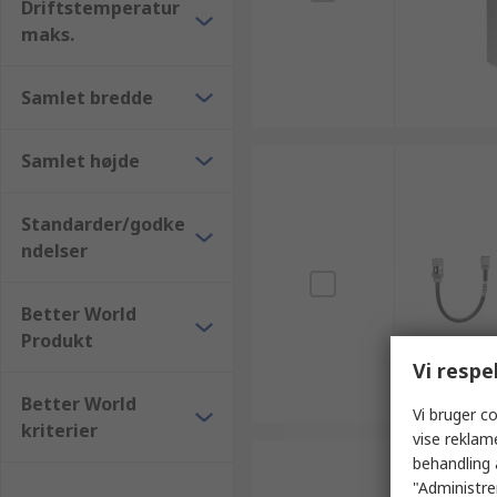
Driftstemperatur
maks.
Samlet bredde
Samlet højde
Standarder/godke
ndelser
Better World
Produkt
Vi respe
Better World
Vi bruger co
kriterier
vise reklam
behandling 
"Administrer