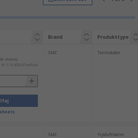
rligere produkter fra vores Mekaniske
 hydraulik og transmissionselementer og
nformation eller hjælp til dine produkter,
SMC til Domnick Hunter. RS tilbyder hurtig og
aniseres alfabetisk, efter pris, mærke,
Brand
Produkttype
SMC
Termokøler
skl. moms)
Kr. 119.458,97/enhed
lføj
sheets
SMC
Tryklufttørrer