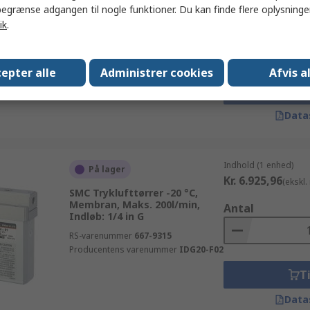
SMC Lufttørrer til pneumatik
egrænse adgangen til nogle funktioner. Du kan finde flere oplysninger
-20 °C, Membranlufttørrer,
Antal
ik
.
Maks. 10 L/min, Indløb: 1/4 in
G
RS-varenummer
398-336
epter alle
Administrer cookies
Afvis a
Producentens varenummer
IDG1-F02-P
Ti
Data
Indhold (1 enhed)
På lager
Kr. 6.925,96
(ekskl
SMC Tryklufttørrer -20 °C,
Membran, Maks. 200l/min,
Antal
Indløb: 1/4 in G
RS-varenummer
667-9315
Producentens varenummer
IDG20-F02
Ti
Data