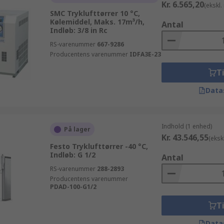
Kr. 6.565,20
(ekskl
SMC Tryklufttørrer 10 °C,
Kølemiddel, Maks. 17m³/h,
Antal
Indløb: 3/8 in Rc
RS-varenummer
667-9286
Producentens varenummer
IDFA3E-23
Ti
Data
Indhold (1 enhed)
På lager
Kr. 43.546,55
(eksk
Festo Tryklufttørrer -40 °C,
Indløb: G 1/2
Antal
RS-varenummer
288-2893
Producentens varenummer
PDAD-100-G1/2
Ti
Data