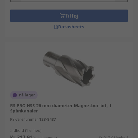
Tilføj
Datasheets
På lager
RS PRO HSS 26 mm diameter Magnetbor-bit, 1
Spånkanaler
RS-varenummer
123-8487
Indhold (1 enhed)
Kr. 317,91
(ekskl. moms)
Kr. 317,91/enhed