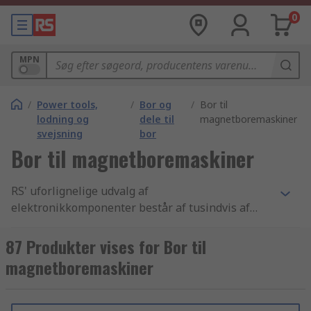
0
MPN
/
Power tools,
/
Bor og
/
Bor til
lodning og
dele til
magnetboremaskiner
svejsning
bor
Bor til magnetboremaskiner
RS' uforlignelige udvalg af
elektronikkomponenter består af tusindvis af
Værktøj produkter, der inkluderer
Trykluftværktøj, Svejsning og slaglodning -
87 Produkter vises for Bor til
værktøj og Magnetisk boring - hulskærere
magnetboremaskiner
komponenter. Vi har de bedste Magnetisk boring
- hulskærere produkter samt de bedste
muligheder for levering fra lager i branchen. Vi