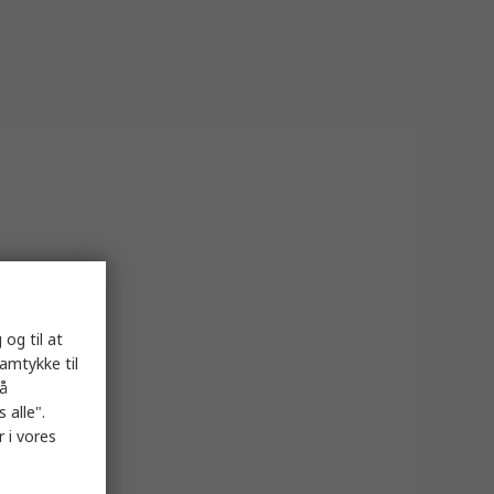
 og til at
samtykke til
på
 alle".
 i vores