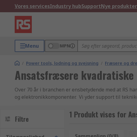
Vores services
Industry hub
Support
Nye produkter
Menu
MPN
/
Power tools, lodning og svejsning
/
Fræsere og dr
Ansatsfræsere kvadratiske
Over 70 år i branchen er ensbetydende med at RS har
og elektronikkomponenter. Vi yder support til tekni
produkter til kunder i over 160 lande verden over. Vo
køber Sinketap-fræsere eller Woodruff-fræser. RS ti
1 Produkt vises for A
Filtre
produktsortiment, sideløbende med de mange varianter
komplette udvalg af Mekaniske produkter og værktøj
igennem vores hjemmeside, anvende søgefunktionen e
Sammenlign (0/8)
n