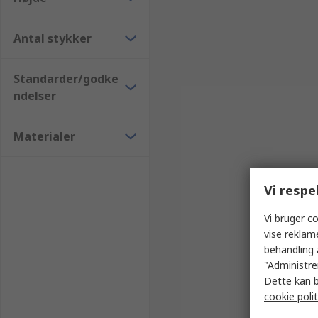
Antal stykker
Standarder/godke
ndelser
Materialer
Vi respe
Vi bruger co
vise reklam
behandling 
"Administrer
Dette kan b
cookie polit