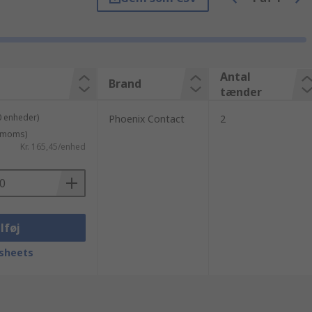
roducenter i branchen eller produceret af RS
g leveres dagen efter at du har bestilt online.
f større partier af produkter fra Seco? Vores
 for, og vi kan levere 145.000 produkter den
 handle med os online, vil du hurtigt opdage
Antal
Brand
tænder
0 enheder)
Phoenix Contact
2
. moms)
Kr. 165,45/enhed
lføj
sheets