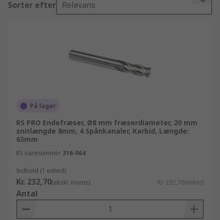
Sorter efter
Relevans
dine Endefræsere produkter, når du har brug for
dem. Virksomhedskunder som har åbnet en
konto hos os kan drage fordel af dag-til-dag
levering på Endefræsere varer. Vi stiler efter at
sikre os at alle vores Endefræsere produkter er af
højeste kvalitet og overholder alle
sikkerhedsstandarder så du kan føle dig sikker,
når du handler med os. Vi tilbyder en detaljeret
teknisk oversigt på alle Skærende værktøj -
På lager
fræseres produkter, og vi supporterer dig med
RS PRO Endefræser, Ø8 mm fræserdiameter, 20 mm
dygtige teknikere som giver gode råd og
snitlængde 8mm, 4 Spånkanaler, Karbid, Længde:
63mm
information. Husk at hvis du køber ind i store
partier og bruger mere end 10.000 kr, kan du nyde
RS-varenummer
316-064
godt af vores fleksible priser og rabatter, som kan
Indhold (1 enhed)
tilpasses til dit budget. RS tilbyder desuden et
Kr. 232,70
(ekskl. moms)
Kr. 232,70/enhed
endnu bredere udvalg af produkter i vores
Antal
Mekaniske produkter og værktøj
produktsortiment, sideløbende med de mange