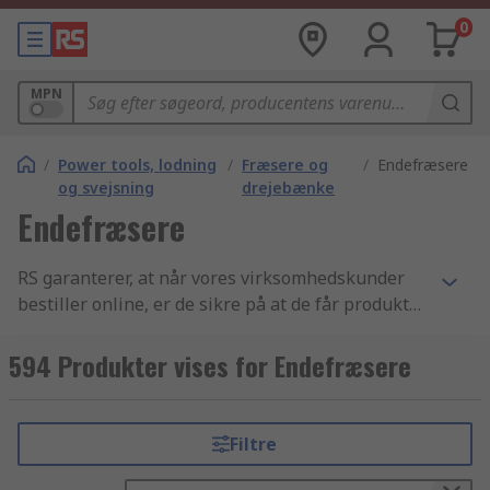
0
MPN
/
Power tools, lodning
/
Fræsere og
/
Endefræsere
og svejsning
drejebænke
Endefræsere
RS garanterer, at når vores virksomhedskunder
bestiller online, er de sikre på at de får produkter
af den højeste kvalitet, som overholder alle
sikkerhedsstandarder - vores omdømme er
594 Produkter vises for Endefræsere
bygget på god kundeservice. Vores udvalg af
Endefræsere komponenter samt Skærende
værktøj - fræsere og Værktøj varer er et af de
Filtre
bedste indenfor branchen. Vi har en super
effektiv leveringsservice som sørger for at du får