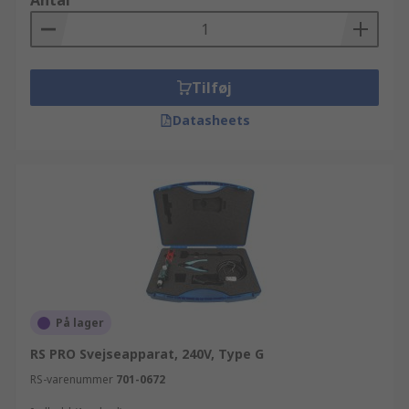
Antal
Mekaniske produkter og værktøj sortiment. RS'
udvalg af Mekaniske produkter og værktøj
produkter inkluderer Værktøj og Værktøj, som
alle kan leveres hurtigt og effektivt. Hvis du har
Tilføj
brug for information eller hjælp til dine
produkter, står vores tekniske team klar til at
Datasheets
hjælpe dig.
På lager
RS PRO Svejseapparat, 240V, Type G
RS-varenummer
701-0672