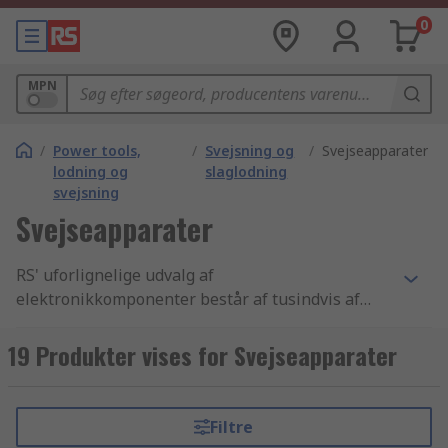
0
MPN
/
Power tools,
/
Svejsning og
/
Svejseapparater
lodning og
slaglodning
svejsning
Svejseapparater
RS' uforlignelige udvalg af
elektronikkomponenter består af tusindvis af
Værktøj produkter, der inkluderer Afgratning og
slutbearbejdning, VVS-værktøj og rørbukkere og
19 Produkter vises for Svejseapparater
Lysbuesvejsning - svejsemaskiner og
elektrodeholdere komponenter. Vi har de bedste
Lysbuesvejsning - svejsemaskiner og
Filtre
elektrodeholdere produkter samt de bedste